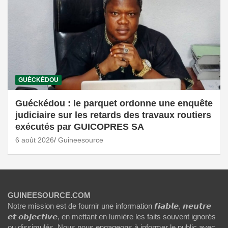
GUÉCKÉDOU
Guéckédou : le parquet ordonne une enquête
judiciaire sur les retards des travaux routiers
exécutés par GUICOPRES SA
6 août 2026
Guineesource
GUINEESOURCE.COM
Notre mission est de fournir une information 𝙛𝙞𝙖𝙗𝙡𝙚, 𝙣𝙚𝙪𝙩𝙧𝙚
𝙚𝙩 𝙤𝙗𝙟𝙚𝙘𝙩𝙞𝙫𝙚, en mettant en lumière les faits souvent ignorés
ou dissimulés. Nous nous engageons à informer le public avec