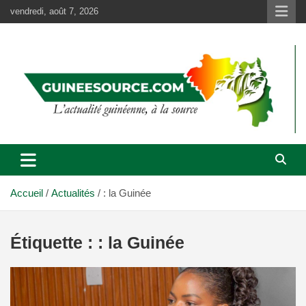
Aller
vendredi, août 7, 2026
au
contenu
Accueil
Actualités
: la Guinée
Étiquette :
: la Guinée