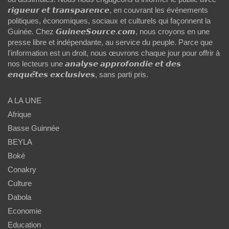
𝙧𝙞𝙜𝙪𝙚𝙪𝙧 𝙚𝙩 𝙩𝙧𝙖𝙣𝙨𝙥𝙖𝙧𝙚𝙣𝙘𝙚, en couvrant les événements
politiques, économiques, sociaux et culturels qui façonnent la
Guinée. Chez 𝙂𝙪𝙞𝙣𝙚𝙚𝙎𝙤𝙪𝙧𝙘𝙚.𝙘𝙤𝙢, nous croyons en une
presse libre et indépendante, au service du peuple. Parce que
l'information est un droit, nous œuvrons chaque jour pour offrir à
nos lecteurs une 𝙖𝙣𝙖𝙡𝙮𝙨𝙚 𝙖𝙥𝙥𝙧𝙤𝙛𝙤𝙣𝙙𝙞𝙚 𝙚𝙩 𝙙𝙚𝙨
𝙚𝙣𝙦𝙪𝙚̂𝙩𝙚𝙨 𝙚𝙭𝙘𝙡𝙪𝙨𝙞𝙫𝙚𝙨, sans parti pris.
A LA UNE
Afrique
Basse Guinnée
BEYLA
Boké
Conakry
Culture
Dabola
Economie
Education