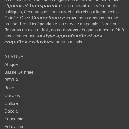
𝙧𝙞𝙜𝙪𝙚𝙪𝙧 𝙚𝙩 𝙩𝙧𝙖𝙣𝙨𝙥𝙖𝙧𝙚𝙣𝙘𝙚, en couvrant les événements
politiques, économiques, sociaux et culturels qui façonnent la
Guinée. Chez 𝙂𝙪𝙞𝙣𝙚𝙚𝙎𝙤𝙪𝙧𝙘𝙚.𝙘𝙤𝙢, nous croyons en une
presse libre et indépendante, au service du peuple. Parce que
l'information est un droit, nous œuvrons chaque jour pour offrir à
nos lecteurs une 𝙖𝙣𝙖𝙡𝙮𝙨𝙚 𝙖𝙥𝙥𝙧𝙤𝙛𝙤𝙣𝙙𝙞𝙚 𝙚𝙩 𝙙𝙚𝙨
𝙚𝙣𝙦𝙪𝙚̂𝙩𝙚𝙨 𝙚𝙭𝙘𝙡𝙪𝙨𝙞𝙫𝙚𝙨, sans parti pris.
A LA UNE
Afrique
Basse Guinnée
BEYLA
Boké
Conakry
Culture
Dabola
Economie
Education