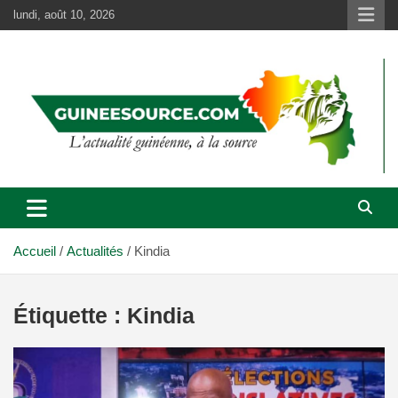
Aller
lundi, août 10, 2026
au
contenu
Accueil
Actualités
Kindia
Étiquette :
Kindia