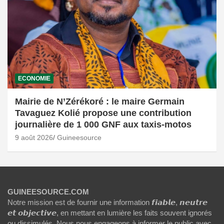
ECONOMIE
Mairie de N’Zérékoré : le maire Germain
Tavaguez Kolié propose une contribution
journalière de 1 000 GNF aux taxis-motos
9 août 2026
Guineesource
GUINEESOURCE.COM
Notre mission est de fournir une information 𝙛𝙞𝙖𝙗𝙡𝙚, 𝙣𝙚𝙪𝙩𝙧𝙚
𝙚𝙩 𝙤𝙗𝙟𝙚𝙘𝙩𝙞𝙫𝙚, en mettant en lumière les faits souvent ignorés
ou dissimulés. Nous nous engageons à informer le public avec