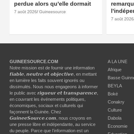
perdue alors qu’elle dormait
remarqué
l’indép
7 août 2026
Guineesource
7 août 2026
GUINEESOURCE.COM
A LA UNE
Notre mission est de fournir une information
Afrique
𝙛𝙞𝙖𝙗𝙡𝙚, 𝙣𝙚𝙪𝙩𝙧𝙚 𝙚𝙩 𝙤𝙗𝙟𝙚𝙘𝙩𝙞𝙫𝙚, en mettant
Basse Guinn
en lumière les faits souvent ignorés ou
BEYLA
dissimulés. Nous nous engageons à informer
le public avec 𝙧𝙞𝙜𝙪𝙚𝙪𝙧 𝙚𝙩 𝙩𝙧𝙖𝙣𝙨𝙥𝙖𝙧𝙚𝙣𝙘𝙚,
Boké
en couvrant les événements politiques,
Conakry
économiques, sociaux et culturels qui
Culture
façonnent la Guinée. Chez
𝙂𝙪𝙞𝙣𝙚𝙚𝙎𝙤𝙪𝙧𝙘𝙚.𝙘𝙤𝙢, nous croyons en
Dabola
une presse libre et indépendante, au service
Economie
du peuple. Parce que l'information est un