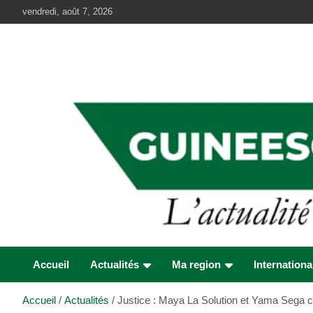
Aller
vendredi, août 7, 2026
au
contenu
Accueil
Actualités
Ma region
Internationa
Accueil
Actualités
Justice : Maya La Solution et Yama Sega 