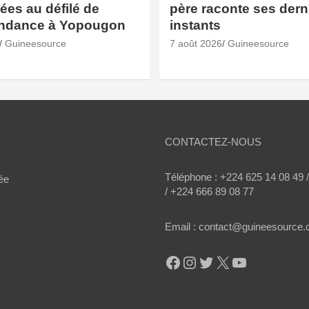
es au défilé de
père raconte ses dern
endance à Yopougon
instants
Guineesource
7 août 2026
Guineesource
CONTACTEZ-NOUS
Téléphone : +224 625 14 08 49 
ée
/ +224 666 89 08 77
Email : contact@guineesource
Facebook
Instagram
Twitter
X
YouTube