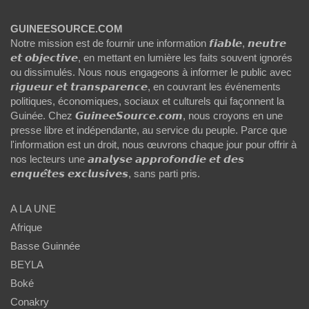
GUINEESOURCE.COM
Notre mission est de fournir une information 𝙛𝙞𝙖𝙗𝙡𝙚, 𝙣𝙚𝙪𝙩𝙧𝙚
𝙚𝙩 𝙤𝙗𝙟𝙚𝙘𝙩𝙞𝙫𝙚, en mettant en lumière les faits souvent ignorés
ou dissimulés. Nous nous engageons à informer le public avec
𝙧𝙞𝙜𝙪𝙚𝙪𝙧 𝙚𝙩 𝙩𝙧𝙖𝙣𝙨𝙥𝙖𝙧𝙚𝙣𝙘𝙚, en couvrant les événements
politiques, économiques, sociaux et culturels qui façonnent la
Guinée. Chez 𝙂𝙪𝙞𝙣𝙚𝙚𝙎𝙤𝙪𝙧𝙘𝙚.𝙘𝙤𝙢, nous croyons en une
presse libre et indépendante, au service du peuple. Parce que
l'information est un droit, nous œuvrons chaque jour pour offrir à
nos lecteurs une 𝙖𝙣𝙖𝙡𝙮𝙨𝙚 𝙖𝙥𝙥𝙧𝙤𝙛𝙤𝙣𝙙𝙞𝙚 𝙚𝙩 𝙙𝙚𝙨
𝙚𝙣𝙦𝙪𝙚̂𝙩𝙚𝙨 𝙚𝙭𝙘𝙡𝙪𝙨𝙞𝙫𝙚𝙨, sans parti pris.
A LA UNE
Afrique
Basse Guinnée
BEYLA
Boké
Conakry