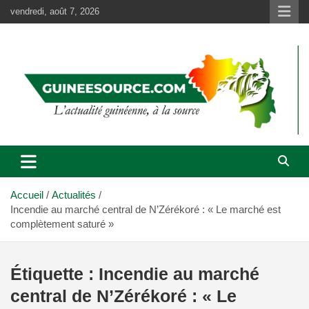
Aller
vendredi, août 7, 2026
au
contenu
Accueil
Actualités
Incendie au marché central de N’Zérékoré : « Le marché est
complètement saturé »
Étiquette :
Incendie au marché
central de N’Zérékoré : « Le