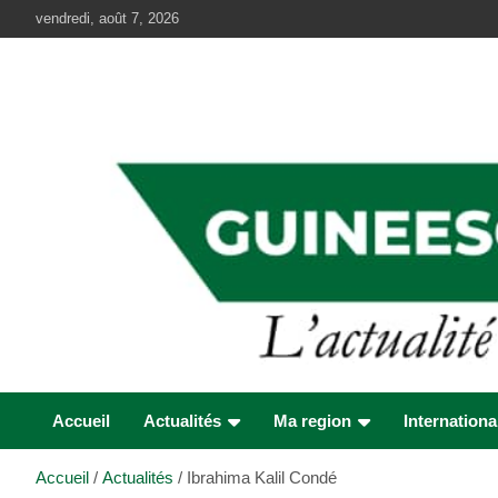
Aller
vendredi, août 7, 2026
au
contenu
Accueil
Actualités
Ma region
Internationa
Accueil
Actualités
Ibrahima Kalil Condé