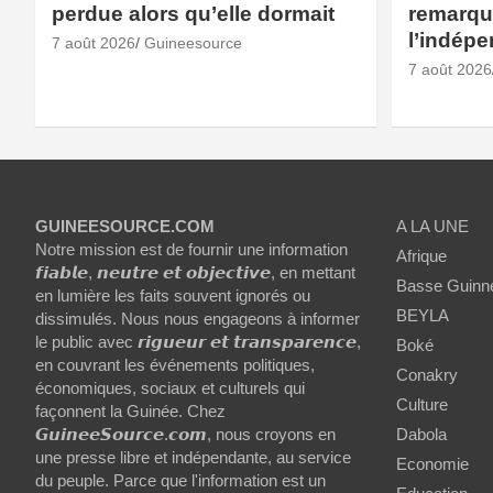
perdue alors qu’elle dormait
remarqué
l’indép
7 août 2026
Guineesource
7 août 2026
GUINEESOURCE.COM
A LA UNE
Notre mission est de fournir une information
Afrique
𝙛𝙞𝙖𝙗𝙡𝙚, 𝙣𝙚𝙪𝙩𝙧𝙚 𝙚𝙩 𝙤𝙗𝙟𝙚𝙘𝙩𝙞𝙫𝙚, en mettant
Basse Guinn
en lumière les faits souvent ignorés ou
BEYLA
dissimulés. Nous nous engageons à informer
le public avec 𝙧𝙞𝙜𝙪𝙚𝙪𝙧 𝙚𝙩 𝙩𝙧𝙖𝙣𝙨𝙥𝙖𝙧𝙚𝙣𝙘𝙚,
Boké
en couvrant les événements politiques,
Conakry
économiques, sociaux et culturels qui
Culture
façonnent la Guinée. Chez
𝙂𝙪𝙞𝙣𝙚𝙚𝙎𝙤𝙪𝙧𝙘𝙚.𝙘𝙤𝙢, nous croyons en
Dabola
une presse libre et indépendante, au service
Economie
du peuple. Parce que l'information est un