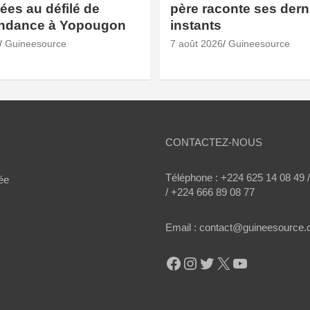
es au défilé de
père raconte ses dern
endance à Yopougon
instants
Guineesource
7 août 2026
Guineesource
CONTACTEZ-NOUS
Téléphone : +224 625 14 08 49 
ée
/ +224 666 89 08 77
Email : contact@guineesource
Facebook
Instagram
Twitter
X
YouTube