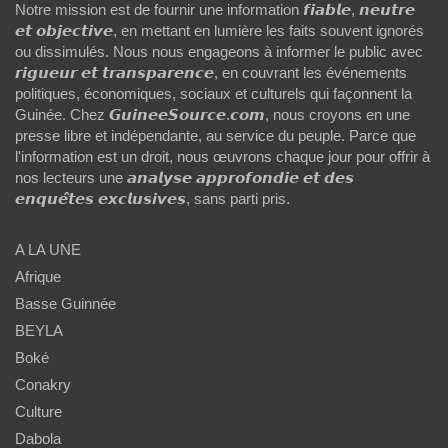
Notre mission est de fournir une information 𝙛𝙞𝙖𝙗𝙡𝙚, 𝙣𝙚𝙪𝙩𝙧𝙚
𝙚𝙩 𝙤𝙗𝙟𝙚𝙘𝙩𝙞𝙫𝙚, en mettant en lumière les faits souvent ignorés
ou dissimulés. Nous nous engageons à informer le public avec
𝙧𝙞𝙜𝙪𝙚𝙪𝙧 𝙚𝙩 𝙩𝙧𝙖𝙣𝙨𝙥𝙖𝙧𝙚𝙣𝙘𝙚, en couvrant les événements
politiques, économiques, sociaux et culturels qui façonnent la
Guinée. Chez 𝙂𝙪𝙞𝙣𝙚𝙚𝙎𝙤𝙪𝙧𝙘𝙚.𝙘𝙤𝙢, nous croyons en une
presse libre et indépendante, au service du peuple. Parce que
l'information est un droit, nous œuvrons chaque jour pour offrir à
nos lecteurs une 𝙖𝙣𝙖𝙡𝙮𝙨𝙚 𝙖𝙥𝙥𝙧𝙤𝙛𝙤𝙣𝙙𝙞𝙚 𝙚𝙩 𝙙𝙚𝙨
𝙚𝙣𝙦𝙪𝙚̂𝙩𝙚𝙨 𝙚𝙭𝙘𝙡𝙪𝙨𝙞𝙫𝙚𝙨, sans parti pris.
A LA UNE
Afrique
Basse Guinnée
BEYLA
Boké
Conakry
Culture
Dabola