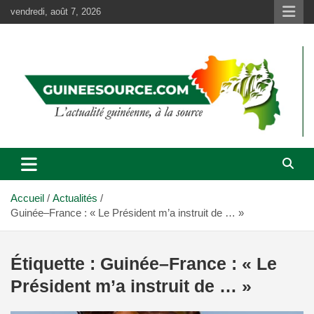
Aller
vendredi, août 7, 2026
au
contenu
Accueil
Actualités
Guinée–France : « Le Président m’a instruit de … »
Étiquette :
Guinée–France : « Le
Président m’a instruit de … »