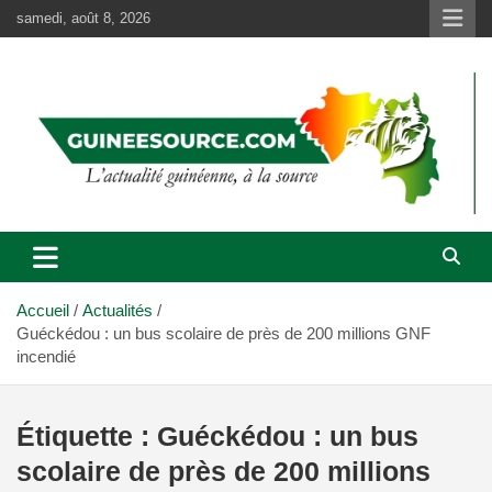
Aller
samedi, août 8, 2026
au
contenu
Accueil
Actualités
Guéckédou : un bus scolaire de près de 200 millions GNF
incendié
Étiquette :
Guéckédou : un bus
scolaire de près de 200 millions