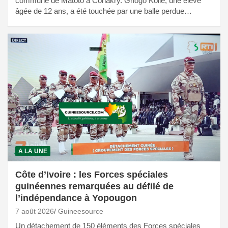
commune de Matoto à Conakry. Gnögö Kolié, une élève
âgée de 12 ans, a été touchée par une balle perdue…
A LA UNE
Côte d’Ivoire : les Forces spéciales
guinéennes remarquées au défilé de
l’indépendance à Yopougon
7 août 2026
Guineesource
Un détachement de 150 éléments des Forces spéciales