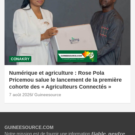
CONAKRY
Numérique et agriculture : Rose Pola
Pricemou salue le lancement de la première
cohorte des « Agriculteurs Connectés »
7 août 2026
Guineesource
GUINEESOURCE.COM
Notre mission est de fournir une information 𝙛𝙞𝙖𝙗𝙡𝙚, 𝙣𝙚𝙪𝙩𝙧𝙚