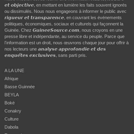
𝙚𝙩 𝙤𝙗𝙟𝙚𝙘𝙩𝙞𝙫𝙚, en mettant en lumière les faits souvent ignorés
ou dissimulés. Nous nous engageons à informer le public avec
𝙧𝙞𝙜𝙪𝙚𝙪𝙧 𝙚𝙩 𝙩𝙧𝙖𝙣𝙨𝙥𝙖𝙧𝙚𝙣𝙘𝙚, en couvrant les événements
politiques, économiques, sociaux et culturels qui façonnent la
Guinée. Chez 𝙂𝙪𝙞𝙣𝙚𝙚𝙎𝙤𝙪𝙧𝙘𝙚.𝙘𝙤𝙢, nous croyons en une
presse libre et indépendante, au service du peuple. Parce que
l'information est un droit, nous œuvrons chaque jour pour offrir à
nos lecteurs une 𝙖𝙣𝙖𝙡𝙮𝙨𝙚 𝙖𝙥𝙥𝙧𝙤𝙛𝙤𝙣𝙙𝙞𝙚 𝙚𝙩 𝙙𝙚𝙨
𝙚𝙣𝙦𝙪𝙚̂𝙩𝙚𝙨 𝙚𝙭𝙘𝙡𝙪𝙨𝙞𝙫𝙚𝙨, sans parti pris.
A LA UNE
Afrique
Basse Guinnée
BEYLA
Boké
Conakry
Culture
Dabola