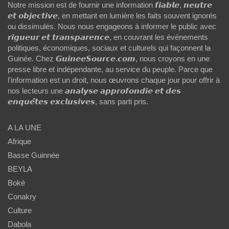
Notre mission est de fournir une information 𝙛𝙞𝙖𝙗𝙡𝙚, 𝙣𝙚𝙪𝙩𝙧𝙚
𝙚𝙩 𝙤𝙗𝙟𝙚𝙘𝙩𝙞𝙫𝙚, en mettant en lumière les faits souvent ignorés
ou dissimulés. Nous nous engageons à informer le public avec
𝙧𝙞𝙜𝙪𝙚𝙪𝙧 𝙚𝙩 𝙩𝙧𝙖𝙣𝙨𝙥𝙖𝙧𝙚𝙣𝙘𝙚, en couvrant les événements
politiques, économiques, sociaux et culturels qui façonnent la
Guinée. Chez 𝙂𝙪𝙞𝙣𝙚𝙚𝙎𝙤𝙪𝙧𝙘𝙚.𝙘𝙤𝙢, nous croyons en une
presse libre et indépendante, au service du peuple. Parce que
l'information est un droit, nous œuvrons chaque jour pour offrir à
nos lecteurs une 𝙖𝙣𝙖𝙡𝙮𝙨𝙚 𝙖𝙥𝙥𝙧𝙤𝙛𝙤𝙣𝙙𝙞𝙚 𝙚𝙩 𝙙𝙚𝙨
𝙚𝙣𝙦𝙪𝙚̂𝙩𝙚𝙨 𝙚𝙭𝙘𝙡𝙪𝙨𝙞𝙫𝙚𝙨, sans parti pris.
A LA UNE
Afrique
Basse Guinnée
BEYLA
Boké
Conakry
Culture
Dabola