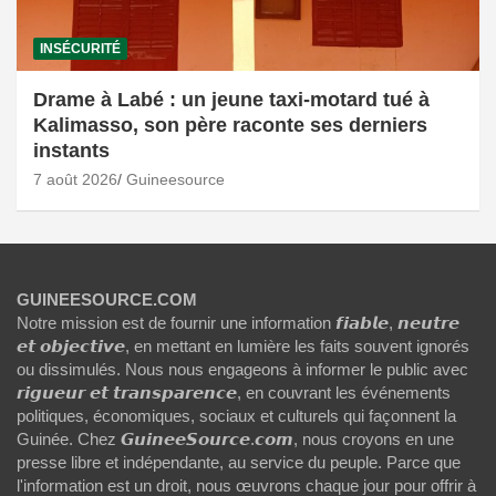
INSÉCURITÉ
Drame à Labé : un jeune taxi-motard tué à
Kalimasso, son père raconte ses derniers
instants
7 août 2026
Guineesource
GUINEESOURCE.COM
Notre mission est de fournir une information 𝙛𝙞𝙖𝙗𝙡𝙚, 𝙣𝙚𝙪𝙩𝙧𝙚
𝙚𝙩 𝙤𝙗𝙟𝙚𝙘𝙩𝙞𝙫𝙚, en mettant en lumière les faits souvent ignorés
ou dissimulés. Nous nous engageons à informer le public avec
𝙧𝙞𝙜𝙪𝙚𝙪𝙧 𝙚𝙩 𝙩𝙧𝙖𝙣𝙨𝙥𝙖𝙧𝙚𝙣𝙘𝙚, en couvrant les événements
politiques, économiques, sociaux et culturels qui façonnent la
Guinée. Chez 𝙂𝙪𝙞𝙣𝙚𝙚𝙎𝙤𝙪𝙧𝙘𝙚.𝙘𝙤𝙢, nous croyons en une
presse libre et indépendante, au service du peuple. Parce que
l'information est un droit, nous œuvrons chaque jour pour offrir à