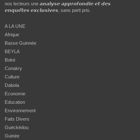
nos lecteurs une 𝙖𝙣𝙖𝙡𝙮𝙨𝙚 𝙖𝙥𝙥𝙧𝙤𝙛𝙤𝙣𝙙𝙞𝙚 𝙚𝙩 𝙙𝙚𝙨
𝙚𝙣𝙦𝙪𝙚̂𝙩𝙚𝙨 𝙚𝙭𝙘𝙡𝙪𝙨𝙞𝙫𝙚𝙨, sans parti pris.
A LA UNE
Afrique
Basse Guinnée
BEYLA
Boké
Conakry
Culture
Dabola
Economie
Education
Environnement
Faits Divers
Guéckédou
Guinée