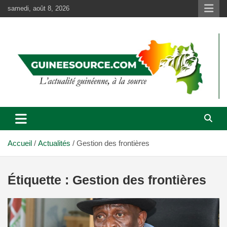
Aller
samedi, août 8, 2026
au
contenu
Accueil
Actualités
Gestion des frontières
Étiquette :
Gestion des frontières