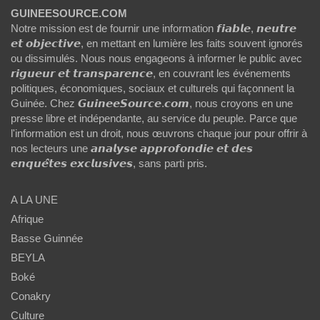
GUINEESOURCE.COM
Notre mission est de fournir une information 𝙛𝙞𝙖𝙗𝙡𝙚, 𝙣𝙚𝙪𝙩𝙧𝙚
𝙚𝙩 𝙤𝙗𝙟𝙚𝙘𝙩𝙞𝙫𝙚, en mettant en lumière les faits souvent ignorés
ou dissimulés. Nous nous engageons à informer le public avec
𝙧𝙞𝙜𝙪𝙚𝙪𝙧 𝙚𝙩 𝙩𝙧𝙖𝙣𝙨𝙥𝙖𝙧𝙚𝙣𝙘𝙚, en couvrant les événements
politiques, économiques, sociaux et culturels qui façonnent la
Guinée. Chez 𝙂𝙪𝙞𝙣𝙚𝙚𝙎𝙤𝙪𝙧𝙘𝙚.𝙘𝙤𝙢, nous croyons en une
presse libre et indépendante, au service du peuple. Parce que
l'information est un droit, nous œuvrons chaque jour pour offrir à
nos lecteurs une 𝙖𝙣𝙖𝙡𝙮𝙨𝙚 𝙖𝙥𝙥𝙧𝙤𝙛𝙤𝙣𝙙𝙞𝙚 𝙚𝙩 𝙙𝙚𝙨
𝙚𝙣𝙦𝙪𝙚̂𝙩𝙚𝙨 𝙚𝙭𝙘𝙡𝙪𝙨𝙞𝙫𝙚𝙨, sans parti pris.
A LA UNE
Afrique
Basse Guinnée
BEYLA
Boké
Conakry
Culture