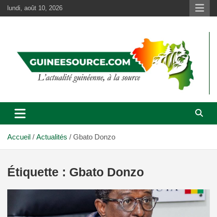
Aller
lundi, août 10, 2026
au
contenu
Accueil
Actualités
Gbato Donzo
Étiquette :
Gbato Donzo