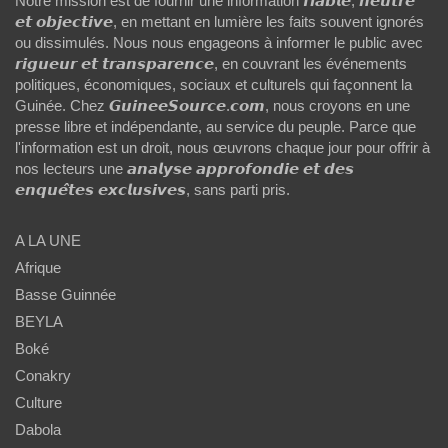
Notre mission est de fournir une information 𝙛𝙞𝙖𝙗𝙡𝙚, 𝙣𝙚𝙪𝙩𝙧𝙚
𝙚𝙩 𝙤𝙗𝙟𝙚𝙘𝙩𝙞𝙫𝙚, en mettant en lumière les faits souvent ignorés
ou dissimulés. Nous nous engageons à informer le public avec
𝙧𝙞𝙜𝙪𝙚𝙪𝙧 𝙚𝙩 𝙩𝙧𝙖𝙣𝙨𝙥𝙖𝙧𝙚𝙣𝙘𝙚, en couvrant les événements
politiques, économiques, sociaux et culturels qui façonnent la
Guinée. Chez 𝙂𝙪𝙞𝙣𝙚𝙚𝙎𝙤𝙪𝙧𝙘𝙚.𝙘𝙤𝙢, nous croyons en une
presse libre et indépendante, au service du peuple. Parce que
l'information est un droit, nous œuvrons chaque jour pour offrir à
nos lecteurs une 𝙖𝙣𝙖𝙡𝙮𝙨𝙚 𝙖𝙥𝙥𝙧𝙤𝙛𝙤𝙣𝙙𝙞𝙚 𝙚𝙩 𝙙𝙚𝙨
𝙚𝙣𝙦𝙪𝙚̂𝙩𝙚𝙨 𝙚𝙭𝙘𝙡𝙪𝙨𝙞𝙫𝙚𝙨, sans parti pris.
A LA UNE
Afrique
Basse Guinnée
BEYLA
Boké
Conakry
Culture
Dabola