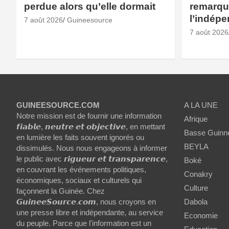
perdue alors qu’elle dormait
remarqué
l’indép
7 août 2026
Guineesource
7 août 2026
GUINEESOURCE.COM
A LA UNE
Notre mission est de fournir une information
Afrique
𝙛𝙞𝙖𝙗𝙡𝙚, 𝙣𝙚𝙪𝙩𝙧𝙚 𝙚𝙩 𝙤𝙗𝙟𝙚𝙘𝙩𝙞𝙫𝙚, en mettant
Basse Guinn
en lumière les faits souvent ignorés ou
BEYLA
dissimulés. Nous nous engageons à informer
le public avec 𝙧𝙞𝙜𝙪𝙚𝙪𝙧 𝙚𝙩 𝙩𝙧𝙖𝙣𝙨𝙥𝙖𝙧𝙚𝙣𝙘𝙚,
Boké
en couvrant les événements politiques,
Conakry
économiques, sociaux et culturels qui
Culture
façonnent la Guinée. Chez
𝙂𝙪𝙞𝙣𝙚𝙚𝙎𝙤𝙪𝙧𝙘𝙚.𝙘𝙤𝙢, nous croyons en
Dabola
une presse libre et indépendante, au service
Economie
du peuple. Parce que l'information est un