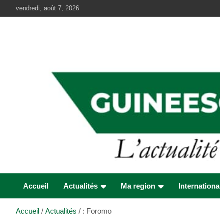
Aller
vendredi, août 7, 2026
au
contenu
Accueil
Actualités
Ma region
Internationa
Accueil
Actualités
: Foromo