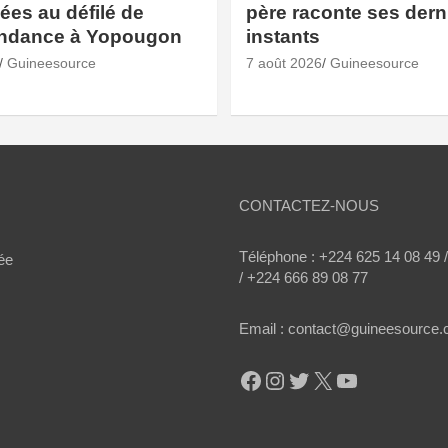
es au défilé de
père raconte ses dern
endance à Yopougon
instants
Guineesource
7 août 2026
Guineesource
CONTACTEZ-NOUS
Téléphone : +224 625 14 08 49 
ée
/ +224 666 89 08 77
Email : contact@guineesource
Facebook
Instagram
Twitter
X
YouTube