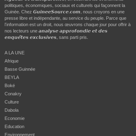
politiques, économiques, sociaux et culturels qui façonnent la
Guinée. Chez 𝙂𝙪𝙞𝙣𝙚𝙚𝙎𝙤𝙪𝙧𝙘𝙚.𝙘𝙤𝙢, nous croyons en une
presse libre et indépendante, au service du peuple. Parce que
l'information est un droit, nous œuvrons chaque jour pour offrir à
nos lecteurs une 𝙖𝙣𝙖𝙡𝙮𝙨𝙚 𝙖𝙥𝙥𝙧𝙤𝙛𝙤𝙣𝙙𝙞𝙚 𝙚𝙩 𝙙𝙚𝙨
𝙚𝙣𝙦𝙪𝙚̂𝙩𝙚𝙨 𝙚𝙭𝙘𝙡𝙪𝙨𝙞𝙫𝙚𝙨, sans parti pris.
A LA UNE
Afrique
Basse Guinnée
BEYLA
Boké
Conakry
Culture
Dabola
Economie
Education
Environnement