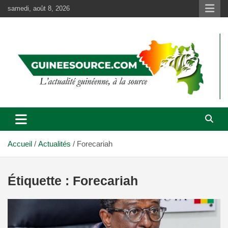
Aller
samedi, août 8, 2026
au
contenu
Accueil
Actualités
Forecariah
Étiquette :
Forecariah