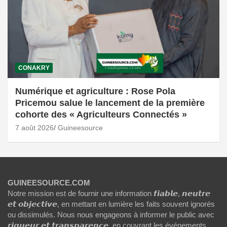
CONAKRY
Numérique et agriculture : Rose Pola
Pricemou salue le lancement de la première
cohorte des « Agriculteurs Connectés »
7 août 2026
Guineesource
GUINEESOURCE.COM
Notre mission est de fournir une information 𝙛𝙞𝙖𝙗𝙡𝙚, 𝙣𝙚𝙪𝙩𝙧𝙚
𝙚𝙩 𝙤𝙗𝙟𝙚𝙘𝙩𝙞𝙫𝙚, en mettant en lumière les faits souvent ignorés
ou dissimulés. Nous nous engageons à informer le public avec
𝙧𝙞𝙜𝙪𝙚𝙪𝙧 𝙚𝙩 𝙩𝙧𝙖𝙣𝙨𝙥𝙖𝙧𝙚𝙣𝙘𝙚, en couvrant les événements