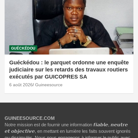
GUÉCKÉDOU
Guéckédou : le parquet ordonne une enquête
judiciaire sur les retards des travaux routiers
exécutés par GUICOPRES SA
6 août 2026
Guineesource
GUINEESOURCE.COM
Notre mission est de fournir une information 𝙛𝙞𝙖𝙗𝙡𝙚, 𝙣𝙚𝙪𝙩𝙧𝙚
𝙚𝙩 𝙤𝙗𝙟𝙚𝙘𝙩𝙞𝙫𝙚, en mettant en lumière les faits souvent ignorés
ou dissimulés. Nous nous engageons à informer le public avec