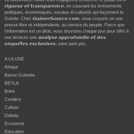
𝙧𝙞𝙜𝙪𝙚𝙪𝙧 𝙚𝙩 𝙩𝙧𝙖𝙣𝙨𝙥𝙖𝙧𝙚𝙣𝙘𝙚, en couvrant les événements
politiques, économiques, sociaux et culturels qui façonnent la
Guinée. Chez 𝙂𝙪𝙞𝙣𝙚𝙚𝙎𝙤𝙪𝙧𝙘𝙚.𝙘𝙤𝙢, nous croyons en une
presse libre et indépendante, au service du peuple. Parce que
l'information est un droit, nous œuvrons chaque jour pour offrir à
nos lecteurs une 𝙖𝙣𝙖𝙡𝙮𝙨𝙚 𝙖𝙥𝙥𝙧𝙤𝙛𝙤𝙣𝙙𝙞𝙚 𝙚𝙩 𝙙𝙚𝙨
𝙚𝙣𝙦𝙪𝙚̂𝙩𝙚𝙨 𝙚𝙭𝙘𝙡𝙪𝙨𝙞𝙫𝙚𝙨, sans parti pris.
A LA UNE
Afrique
Basse Guinnée
BEYLA
Boké
Conakry
Culture
Dabola
Economie
Education