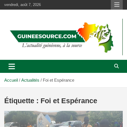
Aller
vendredi, août 7, 2026
au
contenu
Accueil
Actualités
Foi et Espérance
Étiquette :
Foi et Espérance