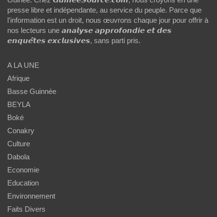
presse libre et indépendante, au service du peuple. Parce que
l'information est un droit, nous œuvrons chaque jour pour offrir à
nos lecteurs une 𝙖𝙣𝙖𝙡𝙮𝙨𝙚 𝙖𝙥𝙥𝙧𝙤𝙛𝙤𝙣𝙙𝙞𝙚 𝙚𝙩 𝙙𝙚𝙨
𝙚𝙣𝙦𝙪𝙚̂𝙩𝙚𝙨 𝙚𝙭𝙘𝙡𝙪𝙨𝙞𝙫𝙚𝙨, sans parti pris.
A LA UNE
Afrique
Basse Guinnée
BEYLA
Boké
Conakry
Culture
Dabola
Economie
Education
Environnement
Faits Divers