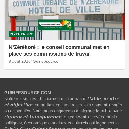
N'ZÉRÉKORÉ
N’Zérékoré : le conseil communal met en
place ses commissions de travail
8 août 2026
Guineesource
GUINEESOURCE.COM
Notre mission est de fournir une information 𝙛𝙞𝙖𝙗𝙡𝙚, 𝙣𝙚𝙪𝙩𝙧𝙚
𝙚𝙩 𝙤𝙗𝙟𝙚𝙘𝙩𝙞𝙫𝙚, en mettant en lumière les faits souvent ignorés
ou dissimulés. Nous nous engageons à informer le public avec
𝙧𝙞𝙜𝙪𝙚𝙪𝙧 𝙚𝙩 𝙩𝙧𝙖𝙣𝙨𝙥𝙖𝙧𝙚𝙣𝙘𝙚, en couvrant les événements
politiques, économiques, sociaux et culturels qui façonnent la
Guinée. Chez 𝙂𝙪𝙞𝙣𝙚𝙚𝙎𝙤𝙪𝙧𝙘𝙚.𝙘𝙤𝙢, nous croyons en une