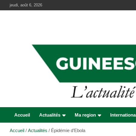
Aller
jeudi, août 6, 2026
au
contenu
Accueil
Actualités
Ma region
Internationa
Accueil
Actualités
Épidémie d’Ebola