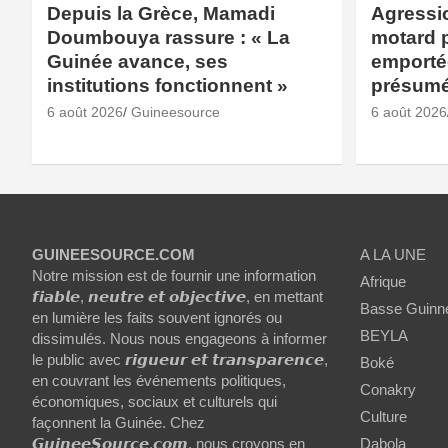
Depuis la Grèce, Mamadi
Agressio
Doumbouya rassure : « La
motard 
Guinée avance, ses
emporté
institutions fonctionnent »
présum
6 août 2026
Guineesource
6 août 2026
GUINEESOURCE.COM
A LA UNE
Notre mission est de fournir une information
Afrique
𝙛𝙞𝙖𝙗𝙡𝙚, 𝙣𝙚𝙪𝙩𝙧𝙚 𝙚𝙩 𝙤𝙗𝙟𝙚𝙘𝙩𝙞𝙫𝙚, en mettant
Basse Guinn
en lumière les faits souvent ignorés ou
BEYLA
dissimulés. Nous nous engageons à informer
le public avec 𝙧𝙞𝙜𝙪𝙚𝙪𝙧 𝙚𝙩 𝙩𝙧𝙖𝙣𝙨𝙥𝙖𝙧𝙚𝙣𝙘𝙚,
Boké
en couvrant les événements politiques,
Conakry
économiques, sociaux et culturels qui
Culture
façonnent la Guinée. Chez
𝙂𝙪𝙞𝙣𝙚𝙚𝙎𝙤𝙪𝙧𝙘𝙚.𝙘𝙤𝙢, nous croyons en
Dabola