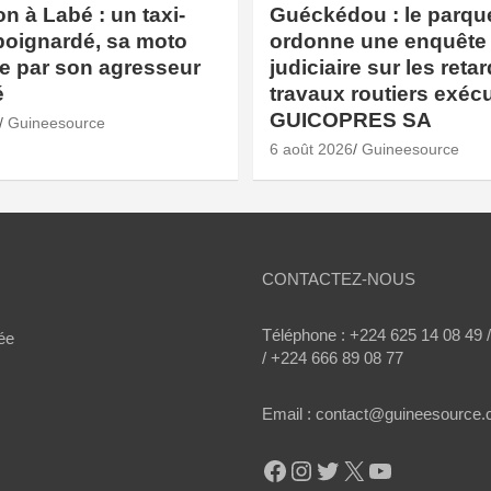
n à Labé : un taxi-
Guéckédou : le parqu
poignardé, sa moto
ordonne une enquête
e par son agresseur
judiciaire sur les reta
é
travaux routiers exéc
GUICOPRES SA
Guineesource
6 août 2026
Guineesource
CONTACTEZ-NOUS
Téléphone : +224 625 14 08 49 
ée
/ +224 666 89 08 77
Email : contact@guineesource
Facebook
Instagram
Twitter
X
YouTube