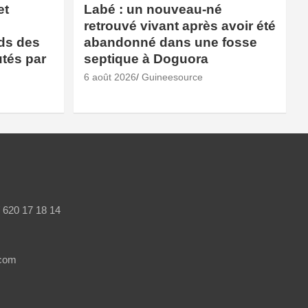
et
Labé : un nouveau-né
retrouvé vivant après avoir été
rds des
abandonné dans une fosse
utés par
septique à Doguora
6 août 2026
Guineesource
/ 620 17 18 14
.com