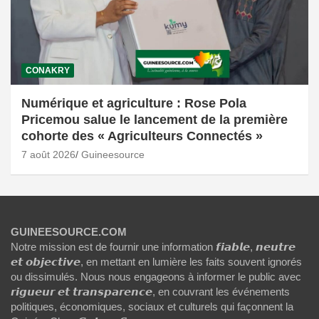
CONAKRY
Numérique et agriculture : Rose Pola
Pricemou salue le lancement de la première
cohorte des « Agriculteurs Connectés »
7 août 2026
Guineesource
GUINEESOURCE.COM
Notre mission est de fournir une information 𝙛𝙞𝙖𝙗𝙡𝙚, 𝙣𝙚𝙪𝙩𝙧𝙚
𝙚𝙩 𝙤𝙗𝙟𝙚𝙘𝙩𝙞𝙫𝙚, en mettant en lumière les faits souvent ignorés
ou dissimulés. Nous nous engageons à informer le public avec
𝙧𝙞𝙜𝙪𝙚𝙪𝙧 𝙚𝙩 𝙩𝙧𝙖𝙣𝙨𝙥𝙖𝙧𝙚𝙣𝙘𝙚, en couvrant les événements
politiques, économiques, sociaux et culturels qui façonnent la