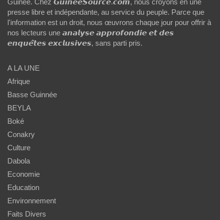
Guinée. Chez 𝙂𝙪𝙞𝙣𝙚𝙚𝙎𝙤𝙪𝙧𝙘𝙚.𝙘𝙤𝙢, nous croyons en une
presse libre et indépendante, au service du peuple. Parce que
l'information est un droit, nous œuvrons chaque jour pour offrir à
nos lecteurs une 𝙖𝙣𝙖𝙡𝙮𝙨𝙚 𝙖𝙥𝙥𝙧𝙤𝙛𝙤𝙣𝙙𝙞𝙚 𝙚𝙩 𝙙𝙚𝙨
𝙚𝙣𝙦𝙪𝙚̂𝙩𝙚𝙨 𝙚𝙭𝙘𝙡𝙪𝙨𝙞𝙫𝙚𝙨, sans parti pris.
A LA UNE
Afrique
Basse Guinnée
BEYLA
Boké
Conakry
Culture
Dabola
Economie
Education
Environnement
Faits Divers