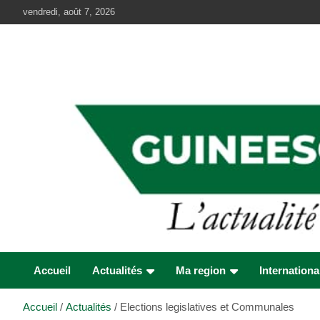
Aller
vendredi, août 7, 2026
au
contenu
Accueil
Actualités
Ma region
Internationa
Accueil
Actualités
Elections legislatives et Communales