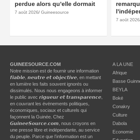
perdue alors qu’elle dormait
remarqué
l’indép
7 août 2026
Guineesource
7 août 2026
GUINEESOURCE.COM
A LA UNE
Notre mission est de fournir une information
Afrique
𝙛𝙞𝙖𝙗𝙡𝙚, 𝙣𝙚𝙪𝙩𝙧𝙚 𝙚𝙩 𝙤𝙗𝙟𝙚𝙘𝙩𝙞𝙫𝙚, en mettant
Basse Guinn
en lumière les faits souvent ignorés ou
BEYLA
dissimulés. Nous nous engageons à informer
le public avec 𝙧𝙞𝙜𝙪𝙚𝙪𝙧 𝙚𝙩 𝙩𝙧𝙖𝙣𝙨𝙥𝙖𝙧𝙚𝙣𝙘𝙚,
Boké
en couvrant les événements politiques,
Conakry
économiques, sociaux et culturels qui
Culture
façonnent la Guinée. Chez
𝙂𝙪𝙞𝙣𝙚𝙚𝙎𝙤𝙪𝙧𝙘𝙚.𝙘𝙤𝙢, nous croyons en
Dabola
une presse libre et indépendante, au service
Economie
du peuple. Parce que l'information est un