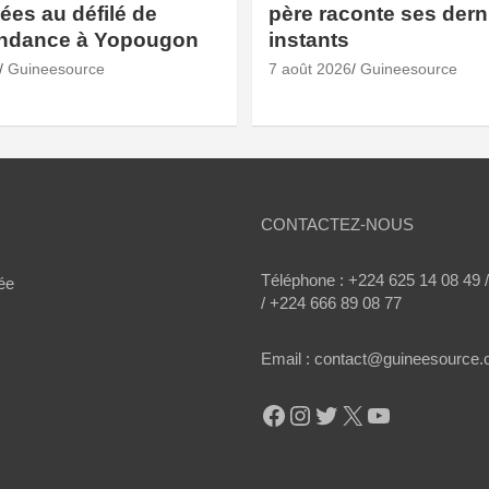
es au défilé de
père raconte ses dern
endance à Yopougon
instants
Guineesource
7 août 2026
Guineesource
CONTACTEZ-NOUS
Téléphone : +224 625 14 08 49 
ée
/ +224 666 89 08 77
Email : contact@guineesource
Facebook
Instagram
Twitter
X
YouTube