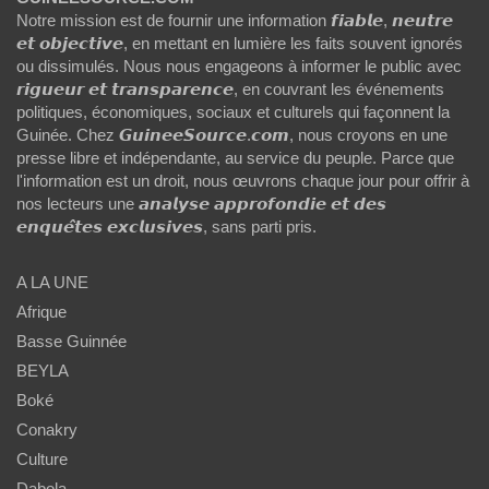
Notre mission est de fournir une information 𝙛𝙞𝙖𝙗𝙡𝙚, 𝙣𝙚𝙪𝙩𝙧𝙚
𝙚𝙩 𝙤𝙗𝙟𝙚𝙘𝙩𝙞𝙫𝙚, en mettant en lumière les faits souvent ignorés
ou dissimulés. Nous nous engageons à informer le public avec
𝙧𝙞𝙜𝙪𝙚𝙪𝙧 𝙚𝙩 𝙩𝙧𝙖𝙣𝙨𝙥𝙖𝙧𝙚𝙣𝙘𝙚, en couvrant les événements
politiques, économiques, sociaux et culturels qui façonnent la
Guinée. Chez 𝙂𝙪𝙞𝙣𝙚𝙚𝙎𝙤𝙪𝙧𝙘𝙚.𝙘𝙤𝙢, nous croyons en une
presse libre et indépendante, au service du peuple. Parce que
l'information est un droit, nous œuvrons chaque jour pour offrir à
nos lecteurs une 𝙖𝙣𝙖𝙡𝙮𝙨𝙚 𝙖𝙥𝙥𝙧𝙤𝙛𝙤𝙣𝙙𝙞𝙚 𝙚𝙩 𝙙𝙚𝙨
𝙚𝙣𝙦𝙪𝙚̂𝙩𝙚𝙨 𝙚𝙭𝙘𝙡𝙪𝙨𝙞𝙫𝙚𝙨, sans parti pris.
A LA UNE
Afrique
Basse Guinnée
BEYLA
Boké
Conakry
Culture
Dabola