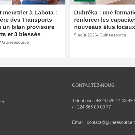
 meurtrier à Labota :
Dubréka : une format
tère des Transports
renforcer les capacit
un bilan provisoire
nouveaux élus locau
ts et 3 blessés
5 août 2026
Guineesource
Guineesource
CONTACTEZ-NOUS
Téléphone : +224 625 14 08 49 
ée
/ +224 666 89 08 77
Email : contact@guineesource