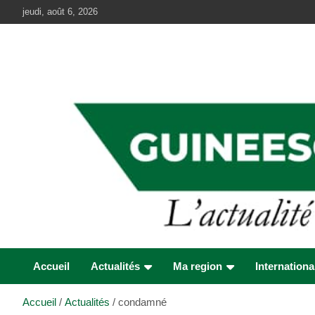
Aller
jeudi, août 6, 2026
au
contenu
Accueil
Actualités
Ma region
Internationa
Accueil
Actualités
condamné