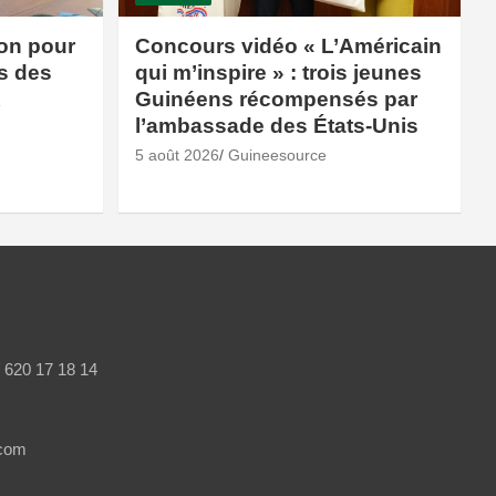
ion pour
Concours vidéo « L’Américain
és des
qui m’inspire » : trois jeunes
x
Guinéens récompensés par
l’ambassade des États-Unis
5 août 2026
Guineesource
/ 620 17 18 14
.com