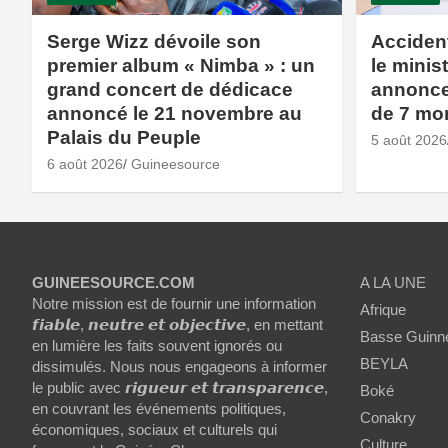
Serge Wizz dévoile son
Accident
premier album « Nimba » : un
le minis
grand concert de dédicace
annonce 
annoncé le 21 novembre au
de 7 mor
Palais du Peuple
5 août 2026
6 août 2026
Guineesource
GUINEESOURCE.COM
A LA UNE
Notre mission est de fournir une information
Afrique
𝙛𝙞𝙖𝙗𝙡𝙚, 𝙣𝙚𝙪𝙩𝙧𝙚 𝙚𝙩 𝙤𝙗𝙟𝙚𝙘𝙩𝙞𝙫𝙚, en mettant
Basse Guinn
en lumière les faits souvent ignorés ou
BEYLA
dissimulés. Nous nous engageons à informer
le public avec 𝙧𝙞𝙜𝙪𝙚𝙪𝙧 𝙚𝙩 𝙩𝙧𝙖𝙣𝙨𝙥𝙖𝙧𝙚𝙣𝙘𝙚,
Boké
en couvrant les événements politiques,
Conakry
économiques, sociaux et culturels qui
Culture