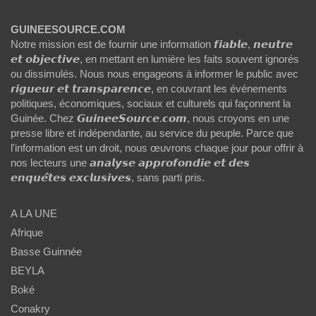
GUINEESOURCE.COM
Notre mission est de fournir une information 𝙛𝙞𝙖𝙗𝙡𝙚, 𝙣𝙚𝙪𝙩𝙧𝙚
𝙚𝙩 𝙤𝙗𝙟𝙚𝙘𝙩𝙞𝙫𝙚, en mettant en lumière les faits souvent ignorés
ou dissimulés. Nous nous engageons à informer le public avec
𝙧𝙞𝙜𝙪𝙚𝙪𝙧 𝙚𝙩 𝙩𝙧𝙖𝙣𝙨𝙥𝙖𝙧𝙚𝙣𝙘𝙚, en couvrant les événements
politiques, économiques, sociaux et culturels qui façonnent la
Guinée. Chez 𝙂𝙪𝙞𝙣𝙚𝙚𝙎𝙤𝙪𝙧𝙘𝙚.𝙘𝙤𝙢, nous croyons en une
presse libre et indépendante, au service du peuple. Parce que
l'information est un droit, nous œuvrons chaque jour pour offrir à
nos lecteurs une 𝙖𝙣𝙖𝙡𝙮𝙨𝙚 𝙖𝙥𝙥𝙧𝙤𝙛𝙤𝙣𝙙𝙞𝙚 𝙚𝙩 𝙙𝙚𝙨
𝙚𝙣𝙦𝙪𝙚̂𝙩𝙚𝙨 𝙚𝙭𝙘𝙡𝙪𝙨𝙞𝙫𝙚𝙨, sans parti pris.
A LA UNE
Afrique
Basse Guinnée
BEYLA
Boké
Conakry