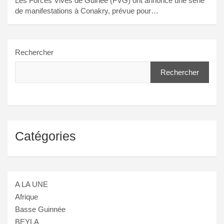
Les Forces Vives de Guinée (FVG) ont annoncé une série
de manifestations à Conakry, prévue pour…
Rechercher
Rechercher
Catégories
A LA UNE
Afrique
Basse Guinnée
BEYLA