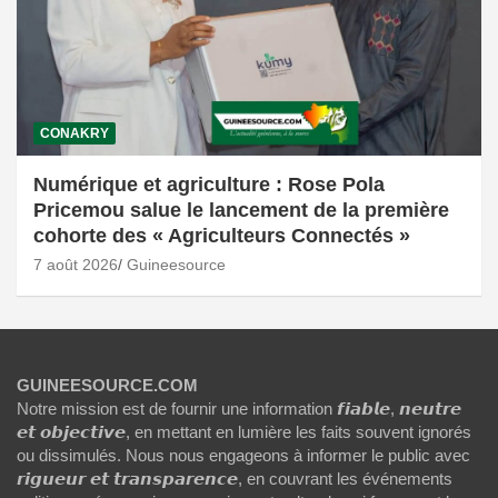
CONAKRY
Numérique et agriculture : Rose Pola
Pricemou salue le lancement de la première
cohorte des « Agriculteurs Connectés »
7 août 2026
Guineesource
GUINEESOURCE.COM
Notre mission est de fournir une information 𝙛𝙞𝙖𝙗𝙡𝙚, 𝙣𝙚𝙪𝙩𝙧𝙚
𝙚𝙩 𝙤𝙗𝙟𝙚𝙘𝙩𝙞𝙫𝙚, en mettant en lumière les faits souvent ignorés
ou dissimulés. Nous nous engageons à informer le public avec
𝙧𝙞𝙜𝙪𝙚𝙪𝙧 𝙚𝙩 𝙩𝙧𝙖𝙣𝙨𝙥𝙖𝙧𝙚𝙣𝙘𝙚, en couvrant les événements