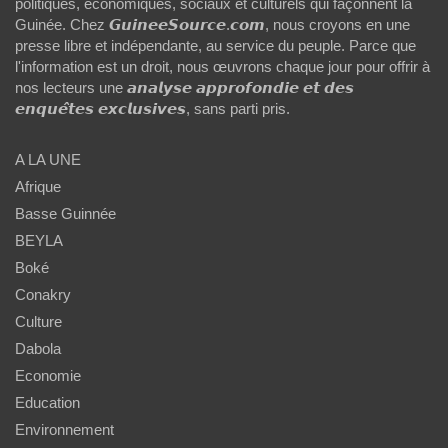
politiques, économiques, sociaux et culturels qui façonnent la
Guinée. Chez 𝙂𝙪𝙞𝙣𝙚𝙚𝙎𝙤𝙪𝙧𝙘𝙚.𝙘𝙤𝙢, nous croyons en une
presse libre et indépendante, au service du peuple. Parce que
l'information est un droit, nous œuvrons chaque jour pour offrir à
nos lecteurs une 𝙖𝙣𝙖𝙡𝙮𝙨𝙚 𝙖𝙥𝙥𝙧𝙤𝙛𝙤𝙣𝙙𝙞𝙚 𝙚𝙩 𝙙𝙚𝙨
𝙚𝙣𝙦𝙪𝙚̂𝙩𝙚𝙨 𝙚𝙭𝙘𝙡𝙪𝙨𝙞𝙫𝙚𝙨, sans parti pris.
A LA UNE
Afrique
Basse Guinnée
BEYLA
Boké
Conakry
Culture
Dabola
Economie
Education
Environnement