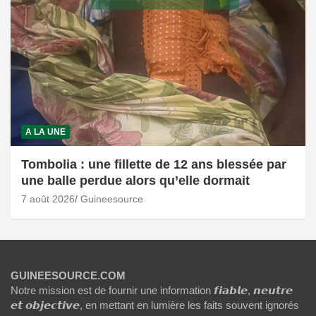
A LA UNE
Tombolia : une fillette de 12 ans blessée par
une balle perdue alors qu’elle dormait
7 août 2026
Guineesource
GUINEESOURCE.COM
Notre mission est de fournir une information 𝙛𝙞𝙖𝙗𝙡𝙚, 𝙣𝙚𝙪𝙩𝙧𝙚
𝙚𝙩 𝙤𝙗𝙟𝙚𝙘𝙩𝙞𝙫𝙚, en mettant en lumière les faits souvent ignorés