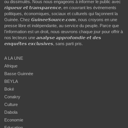
ou dissimulés. Nous nous engageons à informer le public avec
𝙧𝙞𝙜𝙪𝙚𝙪𝙧 𝙚𝙩 𝙩𝙧𝙖𝙣𝙨𝙥𝙖𝙧𝙚𝙣𝙘𝙚, en couvrant les événements
politiques, économiques, sociaux et culturels qui façonnent la
Guinée. Chez 𝙂𝙪𝙞𝙣𝙚𝙚𝙎𝙤𝙪𝙧𝙘𝙚.𝙘𝙤𝙢, nous croyons en une
presse libre et indépendante, au service du peuple. Parce que
l'information est un droit, nous œuvrons chaque jour pour offrir à
nos lecteurs une 𝙖𝙣𝙖𝙡𝙮𝙨𝙚 𝙖𝙥𝙥𝙧𝙤𝙛𝙤𝙣𝙙𝙞𝙚 𝙚𝙩 𝙙𝙚𝙨
𝙚𝙣𝙦𝙪𝙚̂𝙩𝙚𝙨 𝙚𝙭𝙘𝙡𝙪𝙨𝙞𝙫𝙚𝙨, sans parti pris.
A LA UNE
Afrique
Basse Guinnée
BEYLA
Boké
Conakry
Culture
Dabola
Economie
Education