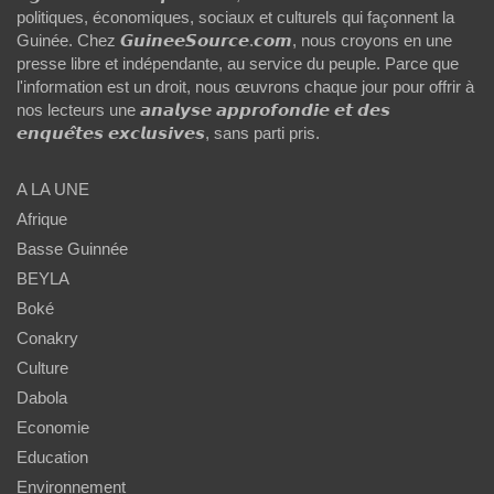
politiques, économiques, sociaux et culturels qui façonnent la
Guinée. Chez 𝙂𝙪𝙞𝙣𝙚𝙚𝙎𝙤𝙪𝙧𝙘𝙚.𝙘𝙤𝙢, nous croyons en une
presse libre et indépendante, au service du peuple. Parce que
l'information est un droit, nous œuvrons chaque jour pour offrir à
nos lecteurs une 𝙖𝙣𝙖𝙡𝙮𝙨𝙚 𝙖𝙥𝙥𝙧𝙤𝙛𝙤𝙣𝙙𝙞𝙚 𝙚𝙩 𝙙𝙚𝙨
𝙚𝙣𝙦𝙪𝙚̂𝙩𝙚𝙨 𝙚𝙭𝙘𝙡𝙪𝙨𝙞𝙫𝙚𝙨, sans parti pris.
A LA UNE
Afrique
Basse Guinnée
BEYLA
Boké
Conakry
Culture
Dabola
Economie
Education
Environnement