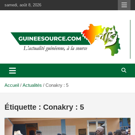
Aller
samedi, août 8, 2026
au
contenu
Accueil
Actualités
Conakry : 5
Étiquette :
Conakry : 5