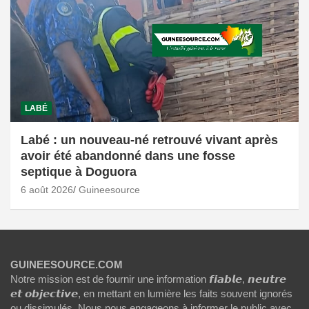
LABÉ
Labé : un nouveau-né retrouvé vivant après
avoir été abandonné dans une fosse
septique à Doguora
6 août 2026
Guineesource
GUINEESOURCE.COM
Notre mission est de fournir une information 𝙛𝙞𝙖𝙗𝙡𝙚, 𝙣𝙚𝙪𝙩𝙧𝙚
𝙚𝙩 𝙤𝙗𝙟𝙚𝙘𝙩𝙞𝙫𝙚, en mettant en lumière les faits souvent ignorés
ou dissimulés. Nous nous engageons à informer le public avec