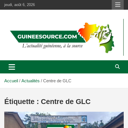
Aller
jeudi, août 6, 2026
au
contenu
Accueil
Actualités
Centre de GLC
Étiquette :
Centre de GLC