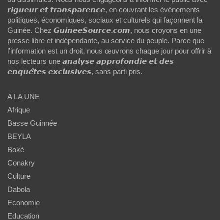
𝙧𝙞𝙜𝙪𝙚𝙪𝙧 𝙚𝙩 𝙩𝙧𝙖𝙣𝙨𝙥𝙖𝙧𝙚𝙣𝙘𝙚, en couvrant les événements
politiques, économiques, sociaux et culturels qui façonnent la
Guinée. Chez 𝙂𝙪𝙞𝙣𝙚𝙚𝙎𝙤𝙪𝙧𝙘𝙚.𝙘𝙤𝙢, nous croyons en une
presse libre et indépendante, au service du peuple. Parce que
l'information est un droit, nous œuvrons chaque jour pour offrir à
nos lecteurs une 𝙖𝙣𝙖𝙡𝙮𝙨𝙚 𝙖𝙥𝙥𝙧𝙤𝙛𝙤𝙣𝙙𝙞𝙚 𝙚𝙩 𝙙𝙚𝙨
𝙚𝙣𝙦𝙪𝙚̂𝙩𝙚𝙨 𝙚𝙭𝙘𝙡𝙪𝙨𝙞𝙫𝙚𝙨, sans parti pris.
A LA UNE
Afrique
Basse Guinnée
BEYLA
Boké
Conakry
Culture
Dabola
Economie
Education