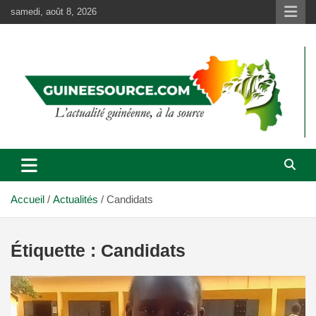
Aller
samedi, août 8, 2026
au
contenu
Accueil
Actualités
Candidats
Étiquette :
Candidats