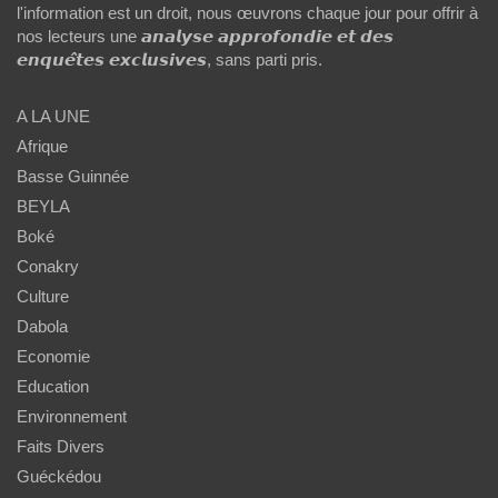
l'information est un droit, nous œuvrons chaque jour pour offrir à
nos lecteurs une 𝙖𝙣𝙖𝙡𝙮𝙨𝙚 𝙖𝙥𝙥𝙧𝙤𝙛𝙤𝙣𝙙𝙞𝙚 𝙚𝙩 𝙙𝙚𝙨
𝙚𝙣𝙦𝙪𝙚̂𝙩𝙚𝙨 𝙚𝙭𝙘𝙡𝙪𝙨𝙞𝙫𝙚𝙨, sans parti pris.
A LA UNE
Afrique
Basse Guinnée
BEYLA
Boké
Conakry
Culture
Dabola
Economie
Education
Environnement
Faits Divers
Guéckédou