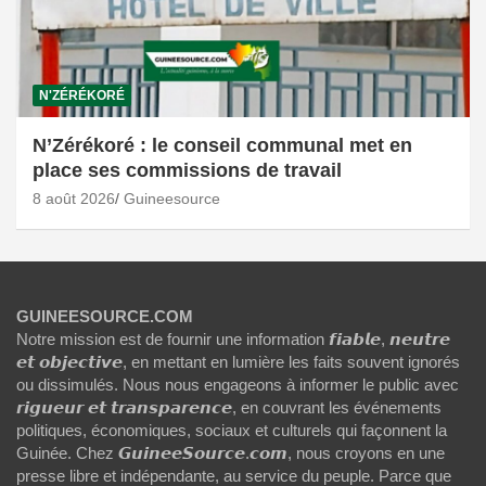
N'ZÉRÉKORÉ
N’Zérékoré : le conseil communal met en
place ses commissions de travail
8 août 2026
Guineesource
GUINEESOURCE.COM
Notre mission est de fournir une information 𝙛𝙞𝙖𝙗𝙡𝙚, 𝙣𝙚𝙪𝙩𝙧𝙚
𝙚𝙩 𝙤𝙗𝙟𝙚𝙘𝙩𝙞𝙫𝙚, en mettant en lumière les faits souvent ignorés
ou dissimulés. Nous nous engageons à informer le public avec
𝙧𝙞𝙜𝙪𝙚𝙪𝙧 𝙚𝙩 𝙩𝙧𝙖𝙣𝙨𝙥𝙖𝙧𝙚𝙣𝙘𝙚, en couvrant les événements
politiques, économiques, sociaux et culturels qui façonnent la
Guinée. Chez 𝙂𝙪𝙞𝙣𝙚𝙚𝙎𝙤𝙪𝙧𝙘𝙚.𝙘𝙤𝙢, nous croyons en une
presse libre et indépendante, au service du peuple. Parce que