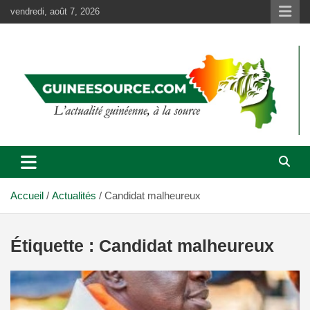
Aller
vendredi, août 7, 2026
au
contenu
Accueil
Actualités
Candidat malheureux
Étiquette :
Candidat malheureux