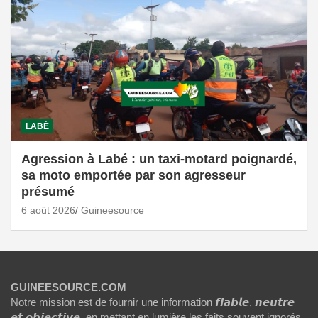
LABÉ
Agression à Labé : un taxi-motard poignardé,
sa moto emportée par son agresseur
présumé
6 août 2026
Guineesource
GUINEESOURCE.COM
Notre mission est de fournir une information 𝙛𝙞𝙖𝙗𝙡𝙚, 𝙣𝙚𝙪𝙩𝙧𝙚
𝙚𝙩 𝙤𝙗𝙟𝙚𝙘𝙩𝙞𝙫𝙚, en mettant en lumière les faits souvent ignorés