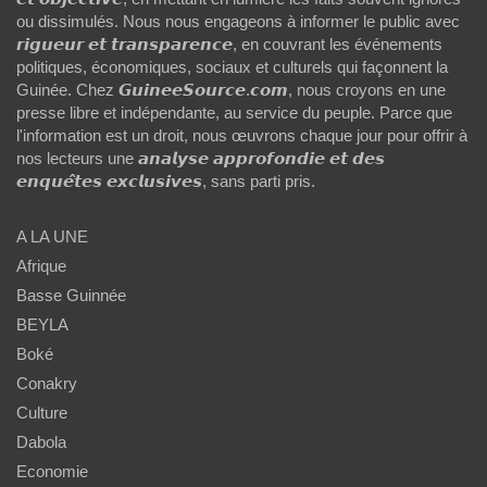
ou dissimulés. Nous nous engageons à informer le public avec
𝙧𝙞𝙜𝙪𝙚𝙪𝙧 𝙚𝙩 𝙩𝙧𝙖𝙣𝙨𝙥𝙖𝙧𝙚𝙣𝙘𝙚, en couvrant les événements
politiques, économiques, sociaux et culturels qui façonnent la
Guinée. Chez 𝙂𝙪𝙞𝙣𝙚𝙚𝙎𝙤𝙪𝙧𝙘𝙚.𝙘𝙤𝙢, nous croyons en une
presse libre et indépendante, au service du peuple. Parce que
l'information est un droit, nous œuvrons chaque jour pour offrir à
nos lecteurs une 𝙖𝙣𝙖𝙡𝙮𝙨𝙚 𝙖𝙥𝙥𝙧𝙤𝙛𝙤𝙣𝙙𝙞𝙚 𝙚𝙩 𝙙𝙚𝙨
𝙚𝙣𝙦𝙪𝙚̂𝙩𝙚𝙨 𝙚𝙭𝙘𝙡𝙪𝙨𝙞𝙫𝙚𝙨, sans parti pris.
A LA UNE
Afrique
Basse Guinnée
BEYLA
Boké
Conakry
Culture
Dabola
Economie