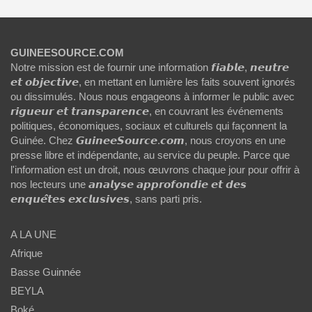
GUINEESOURCE.COM
Notre mission est de fournir une information 𝙛𝙞𝙖𝙗𝙡𝙚, 𝙣𝙚𝙪𝙩𝙧𝙚
𝙚𝙩 𝙤𝙗𝙟𝙚𝙘𝙩𝙞𝙫𝙚, en mettant en lumière les faits souvent ignorés
ou dissimulés. Nous nous engageons à informer le public avec
𝙧𝙞𝙜𝙪𝙚𝙪𝙧 𝙚𝙩 𝙩𝙧𝙖𝙣𝙨𝙥𝙖𝙧𝙚𝙣𝙘𝙚, en couvrant les événements
politiques, économiques, sociaux et culturels qui façonnent la
Guinée. Chez 𝙂𝙪𝙞𝙣𝙚𝙚𝙎𝙤𝙪𝙧𝙘𝙚.𝙘𝙤𝙢, nous croyons en une
presse libre et indépendante, au service du peuple. Parce que
l'information est un droit, nous œuvrons chaque jour pour offrir à
nos lecteurs une 𝙖𝙣𝙖𝙡𝙮𝙨𝙚 𝙖𝙥𝙥𝙧𝙤𝙛𝙤𝙣𝙙𝙞𝙚 𝙚𝙩 𝙙𝙚𝙨
𝙚𝙣𝙦𝙪𝙚̂𝙩𝙚𝙨 𝙚𝙭𝙘𝙡𝙪𝙨𝙞𝙫𝙚𝙨, sans parti pris.
A LA UNE
Afrique
Basse Guinnée
BEYLA
Boké