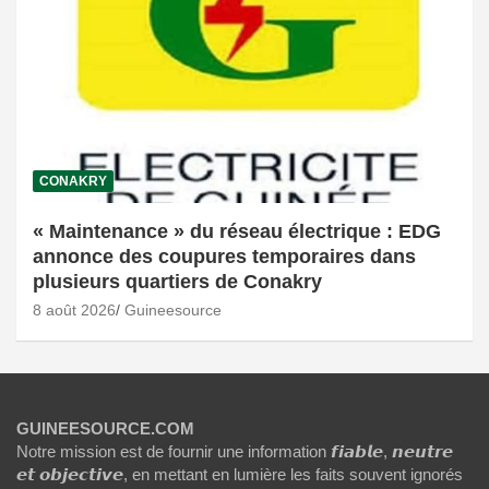
CONAKRY
« Maintenance » du réseau électrique : EDG
annonce des coupures temporaires dans
plusieurs quartiers de Conakry
8 août 2026
Guineesource
GUINEESOURCE.COM
Notre mission est de fournir une information 𝙛𝙞𝙖𝙗𝙡𝙚, 𝙣𝙚𝙪𝙩𝙧𝙚
𝙚𝙩 𝙤𝙗𝙟𝙚𝙘𝙩𝙞𝙫𝙚, en mettant en lumière les faits souvent ignorés