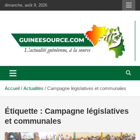
Aller
dimanche, août 9, 2026
au
contenu
Accueil
Actualités
Campagne législatives et communales
Étiquette :
Campagne législatives
et communales