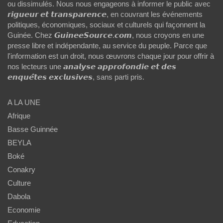
ou dissimulés. Nous nous engageons à informer le public avec
𝙧𝙞𝙜𝙪𝙚𝙪𝙧 𝙚𝙩 𝙩𝙧𝙖𝙣𝙨𝙥𝙖𝙧𝙚𝙣𝙘𝙚, en couvrant les événements
politiques, économiques, sociaux et culturels qui façonnent la
Guinée. Chez 𝙂𝙪𝙞𝙣𝙚𝙚𝙎𝙤𝙪𝙧𝙘𝙚.𝙘𝙤𝙢, nous croyons en une
presse libre et indépendante, au service du peuple. Parce que
l'information est un droit, nous œuvrons chaque jour pour offrir à
nos lecteurs une 𝙖𝙣𝙖𝙡𝙮𝙨𝙚 𝙖𝙥𝙥𝙧𝙤𝙛𝙤𝙣𝙙𝙞𝙚 𝙚𝙩 𝙙𝙚𝙨
𝙚𝙣𝙦𝙪𝙚̂𝙩𝙚𝙨 𝙚𝙭𝙘𝙡𝙪𝙨𝙞𝙫𝙚𝙨, sans parti pris.
A LA UNE
Afrique
Basse Guinnée
BEYLA
Boké
Conakry
Culture
Dabola
Economie