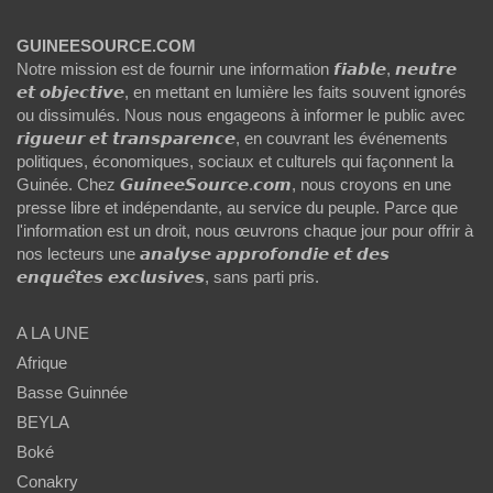
GUINEESOURCE.COM
Notre mission est de fournir une information 𝙛𝙞𝙖𝙗𝙡𝙚, 𝙣𝙚𝙪𝙩𝙧𝙚
𝙚𝙩 𝙤𝙗𝙟𝙚𝙘𝙩𝙞𝙫𝙚, en mettant en lumière les faits souvent ignorés
ou dissimulés. Nous nous engageons à informer le public avec
𝙧𝙞𝙜𝙪𝙚𝙪𝙧 𝙚𝙩 𝙩𝙧𝙖𝙣𝙨𝙥𝙖𝙧𝙚𝙣𝙘𝙚, en couvrant les événements
politiques, économiques, sociaux et culturels qui façonnent la
Guinée. Chez 𝙂𝙪𝙞𝙣𝙚𝙚𝙎𝙤𝙪𝙧𝙘𝙚.𝙘𝙤𝙢, nous croyons en une
presse libre et indépendante, au service du peuple. Parce que
l'information est un droit, nous œuvrons chaque jour pour offrir à
nos lecteurs une 𝙖𝙣𝙖𝙡𝙮𝙨𝙚 𝙖𝙥𝙥𝙧𝙤𝙛𝙤𝙣𝙙𝙞𝙚 𝙚𝙩 𝙙𝙚𝙨
𝙚𝙣𝙦𝙪𝙚̂𝙩𝙚𝙨 𝙚𝙭𝙘𝙡𝙪𝙨𝙞𝙫𝙚𝙨, sans parti pris.
A LA UNE
Afrique
Basse Guinnée
BEYLA
Boké
Conakry