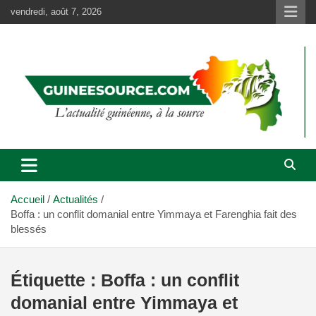
Aller
vendredi, août 7, 2026
au
contenu
Accueil
Actualités
Boffa : un conflit domanial entre Yimmaya et Farenghia fait des
blessés
Étiquette :
Boffa : un conflit
domanial entre Yimmaya et