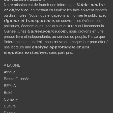
Notre mission est de fournir une information 𝙛𝙞𝙖𝙗𝙡𝙚, 𝙣𝙚𝙪𝙩𝙧𝙚
𝙚𝙩 𝙤𝙗𝙟𝙚𝙘𝙩𝙞𝙫𝙚, en mettant en lumière les faits souvent ignorés
ou dissimulés. Nous nous engageons à informer le public avec
𝙧𝙞𝙜𝙪𝙚𝙪𝙧 𝙚𝙩 𝙩𝙧𝙖𝙣𝙨𝙥𝙖𝙧𝙚𝙣𝙘𝙚, en couvrant les événements
politiques, économiques, sociaux et culturels qui façonnent la
Guinée. Chez 𝙂𝙪𝙞𝙣𝙚𝙚𝙎𝙤𝙪𝙧𝙘𝙚.𝙘𝙤𝙢, nous croyons en une
presse libre et indépendante, au service du peuple. Parce que
l'information est un droit, nous œuvrons chaque jour pour offrir à
nos lecteurs une 𝙖𝙣𝙖𝙡𝙮𝙨𝙚 𝙖𝙥𝙥𝙧𝙤𝙛𝙤𝙣𝙙𝙞𝙚 𝙚𝙩 𝙙𝙚𝙨
𝙚𝙣𝙦𝙪𝙚̂𝙩𝙚𝙨 𝙚𝙭𝙘𝙡𝙪𝙨𝙞𝙫𝙚𝙨, sans parti pris.
A LA UNE
Afrique
Basse Guinnée
BEYLA
Boké
Conakry
Culture
Dabola