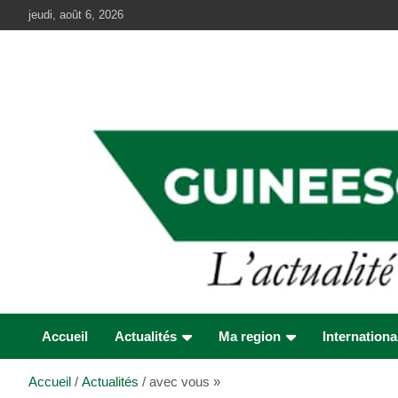
Aller
jeudi, août 6, 2026
au
contenu
Accueil
Actualités
Ma region
Internationa
Accueil
Actualités
avec vous »