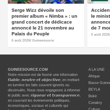
Serge Wizz dévoile son
Accident
premier album « Nimba » : un
le minis
grand concert de dédicace
annonce 
annoncé le 21 novembre au
de 7 mor
Palais du Peuple
5 août 2026
6 août 2026
Guineesource
GUINEESOURCE.COM
A LA UNE
Notre mission est de fournir une information
Afrique
𝙛𝙞𝙖𝙗𝙡𝙚, 𝙣𝙚𝙪𝙩𝙧𝙚 𝙚𝙩 𝙤𝙗𝙟𝙚𝙘𝙩𝙞𝙫𝙚, en mettant
Basse Guinn
en lumière les faits souvent ignorés ou
BEYLA
dissimulés. Nous nous engageons à informer
le public avec 𝙧𝙞𝙜𝙪𝙚𝙪𝙧 𝙚𝙩 𝙩𝙧𝙖𝙣𝙨𝙥𝙖𝙧𝙚𝙣𝙘𝙚,
Boké
en couvrant les événements politiques,
Conakry
économiques, sociaux et culturels qui
Culture