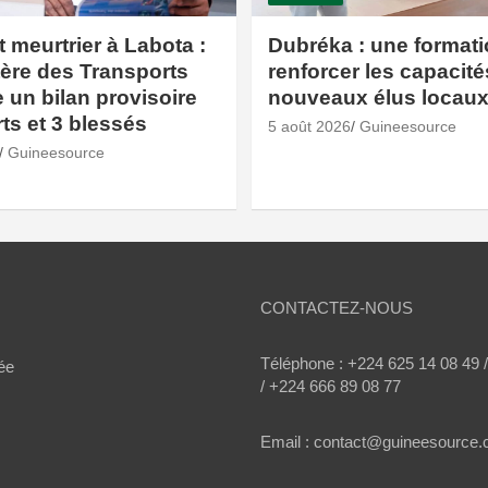
 meurtrier à Labota :
Dubréka : une format
tère des Transports
renforcer les capacit
un bilan provisoire
nouveaux élus locau
ts et 3 blessés
5 août 2026
Guineesource
Guineesource
CONTACTEZ-NOUS
Téléphone : +224 625 14 08 49 
ée
/ +224 666 89 08 77
Email : contact@guineesource