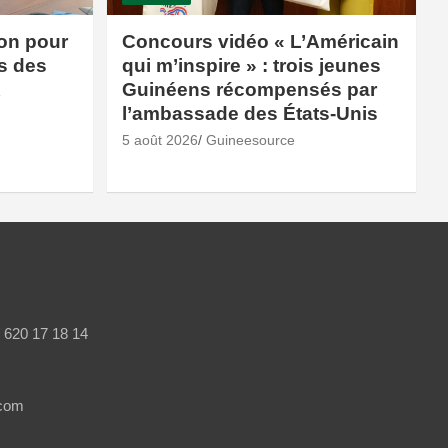
ion pour
Concours vidéo « L’Américain
és des
qui m’inspire » : trois jeunes
x
Guinéens récompensés par
l’ambassade des États-Unis
5 août 2026
Guineesource
/ 620 17 18 14
.com