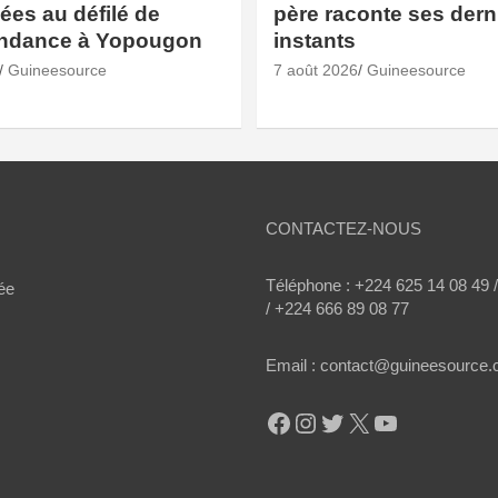
es au défilé de
père raconte ses dern
endance à Yopougon
instants
Guineesource
7 août 2026
Guineesource
CONTACTEZ-NOUS
Téléphone : +224 625 14 08 49 
ée
/ +224 666 89 08 77
Email : contact@guineesource
Facebook
Instagram
Twitter
X
YouTube