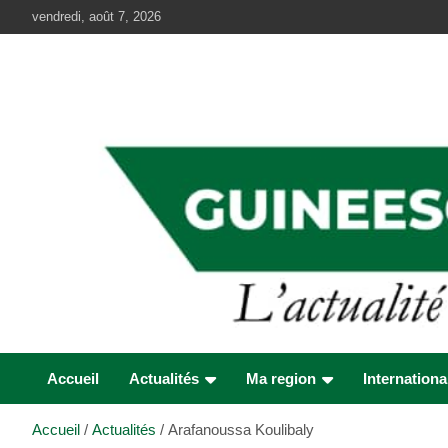
Aller
vendredi, août 7, 2026
au
contenu
Accueil
Actualités
Ma region
Internationa
Accueil
Actualités
Arafanoussa Koulibaly