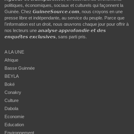
politiques, économiques, sociaux et culturels qui façonnent la
Guinée. Chez 𝙂𝙪𝙞𝙣𝙚𝙚𝙎𝙤𝙪𝙧𝙘𝙚.𝙘𝙤𝙢, nous croyons en une
presse libre et indépendante, au service du peuple. Parce que
l'information est un droit, nous œuvrons chaque jour pour offrir à
nos lecteurs une 𝙖𝙣𝙖𝙡𝙮𝙨𝙚 𝙖𝙥𝙥𝙧𝙤𝙛𝙤𝙣𝙙𝙞𝙚 𝙚𝙩 𝙙𝙚𝙨
𝙚𝙣𝙦𝙪𝙚̂𝙩𝙚𝙨 𝙚𝙭𝙘𝙡𝙪𝙨𝙞𝙫𝙚𝙨, sans parti pris.
A LA UNE
Afrique
Basse Guinnée
BEYLA
Boké
Conakry
Culture
Dabola
Economie
Education
Environnement