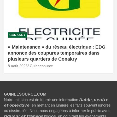
CONAKRY
« Maintenance » du réseau électrique : EDG
annonce des coupures temporaires dans
plusieurs quartiers de Conakry
8 août 2026
Guineesource
GUINEESOURCE.COM
Notre mission est de fournir une information 𝙛𝙞𝙖𝙗𝙡𝙚, 𝙣𝙚𝙪𝙩𝙧𝙚
𝙚𝙩 𝙤𝙗𝙟𝙚𝙘𝙩𝙞𝙫𝙚, en mettant en lumière les faits souvent ignorés
ou dissimulés. Nous nous engageons à informer le public avec
𝙧𝙞𝙜𝙪𝙚𝙪𝙧 𝙚𝙩 𝙩𝙧𝙖𝙣𝙨𝙥𝙖𝙧𝙚𝙣𝙘𝙚, en couvrant les événements