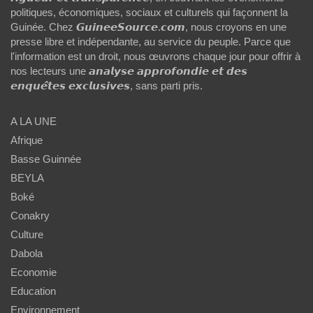
politiques, économiques, sociaux et culturels qui façonnent la
Guinée. Chez 𝙂𝙪𝙞𝙣𝙚𝙚𝙎𝙤𝙪𝙧𝙘𝙚.𝙘𝙤𝙢, nous croyons en une
presse libre et indépendante, au service du peuple. Parce que
l'information est un droit, nous œuvrons chaque jour pour offrir à
nos lecteurs une 𝙖𝙣𝙖𝙡𝙮𝙨𝙚 𝙖𝙥𝙥𝙧𝙤𝙛𝙤𝙣𝙙𝙞𝙚 𝙚𝙩 𝙙𝙚𝙨
𝙚𝙣𝙦𝙪𝙚̂𝙩𝙚𝙨 𝙚𝙭𝙘𝙡𝙪𝙨𝙞𝙫𝙚𝙨, sans parti pris.
A LA UNE
Afrique
Basse Guinnée
BEYLA
Boké
Conakry
Culture
Dabola
Economie
Education
Environnement