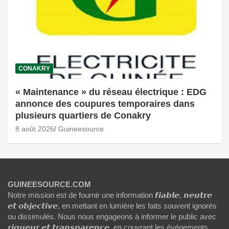
CONAKRY
« Maintenance » du réseau électrique : EDG
annonce des coupures temporaires dans
plusieurs quartiers de Conakry
8 août 2026
Guineesource
GUINEESOURCE.COM
Notre mission est de fournir une information 𝙛𝙞𝙖𝙗𝙡𝙚, 𝙣𝙚𝙪𝙩𝙧𝙚
𝙚𝙩 𝙤𝙗𝙟𝙚𝙘𝙩𝙞𝙫𝙚, en mettant en lumière les faits souvent ignorés
ou dissimulés. Nous nous engageons à informer le public avec
𝙧𝙞𝙜𝙪𝙚𝙪𝙧 𝙚𝙩 𝙩𝙧𝙖𝙣𝙨𝙥𝙖𝙧𝙚𝙣𝙘𝙚, en couvrant les événements