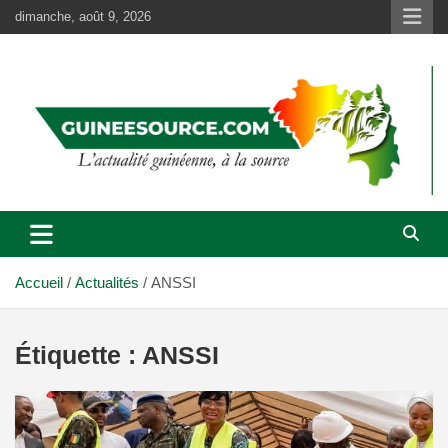
Aller
dimanche, août 9, 2026
au
contenu
Accueil
Actualités
ANSSI
Étiquette :
ANSSI