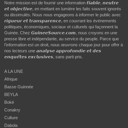
Notre mission est de fournir une information 𝙛𝙞𝙖𝙗𝙡𝙚, 𝙣𝙚𝙪𝙩𝙧𝙚
𝙚𝙩 𝙤𝙗𝙟𝙚𝙘𝙩𝙞𝙫𝙚, en mettant en lumière les faits souvent ignorés
ou dissimulés. Nous nous engageons à informer le public avec
𝙧𝙞𝙜𝙪𝙚𝙪𝙧 𝙚𝙩 𝙩𝙧𝙖𝙣𝙨𝙥𝙖𝙧𝙚𝙣𝙘𝙚, en couvrant les événements
politiques, économiques, sociaux et culturels qui façonnent la
Guinée. Chez 𝙂𝙪𝙞𝙣𝙚𝙚𝙎𝙤𝙪𝙧𝙘𝙚.𝙘𝙤𝙢, nous croyons en une
presse libre et indépendante, au service du peuple. Parce que
l'information est un droit, nous œuvrons chaque jour pour offrir à
nos lecteurs une 𝙖𝙣𝙖𝙡𝙮𝙨𝙚 𝙖𝙥𝙥𝙧𝙤𝙛𝙤𝙣𝙙𝙞𝙚 𝙚𝙩 𝙙𝙚𝙨
𝙚𝙣𝙦𝙪𝙚̂𝙩𝙚𝙨 𝙚𝙭𝙘𝙡𝙪𝙨𝙞𝙫𝙚𝙨, sans parti pris.
A LA UNE
Afrique
Basse Guinnée
BEYLA
Boké
Conakry
Culture
Dabola