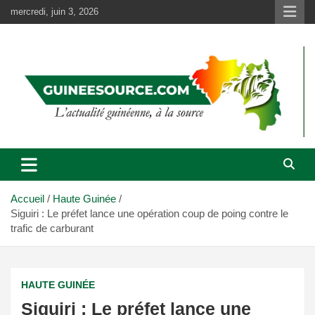
Aller
mercredi, juin 3, 2026
au
contenu
Accueil
Haute Guinée
Siguiri : Le préfet lance une opération coup de poing contre le
trafic de carburant
HAUTE GUINÉE
Siguiri : Le préfet lance une