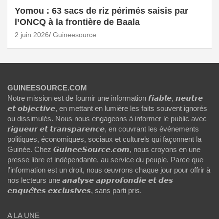
Yomou : 63 sacs de riz périmés saisis par
l’ONCQ à la frontière de Baala
2 juin 2026
Guineesource
GUINEESOURCE.COM
Notre mission est de fournir une information 𝙛𝙞𝙖𝙗𝙡𝙚, 𝙣𝙚𝙪𝙩𝙧𝙚
𝙚𝙩 𝙤𝙗𝙟𝙚𝙘𝙩𝙞𝙫𝙚, en mettant en lumière les faits souvent ignorés
ou dissimulés. Nous nous engageons à informer le public avec
𝙧𝙞𝙜𝙪𝙚𝙪𝙧 𝙚𝙩 𝙩𝙧𝙖𝙣𝙨𝙥𝙖𝙧𝙚𝙣𝙘𝙚, en couvrant les événements
politiques, économiques, sociaux et culturels qui façonnent la
Guinée. Chez 𝙂𝙪𝙞𝙣𝙚𝙚𝙎𝙤𝙪𝙧𝙘𝙚.𝙘𝙤𝙢, nous croyons en une
presse libre et indépendante, au service du peuple. Parce que
l'information est un droit, nous œuvrons chaque jour pour offrir à
nos lecteurs une 𝙖𝙣𝙖𝙡𝙮𝙨𝙚 𝙖𝙥𝙥𝙧𝙤𝙛𝙤𝙣𝙙𝙞𝙚 𝙚𝙩 𝙙𝙚𝙨
𝙚𝙣𝙦𝙪𝙚̂𝙩𝙚𝙨 𝙚𝙭𝙘𝙡𝙪𝙨𝙞𝙫𝙚𝙨, sans parti pris.
A LA UNE