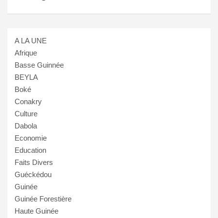
A LA UNE
Afrique
Basse Guinnée
BEYLA
Boké
Conakry
Culture
Dabola
Economie
Education
Faits Divers
Guéckédou
Guinée
Guinée Forestière
Haute Guinée