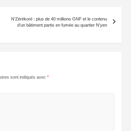
N’Zérékoré : plus de 40 millions GNF et le contenu
d’un bâtiment partis en fumée au quartier N’yen
oires sont indiqués avec
*