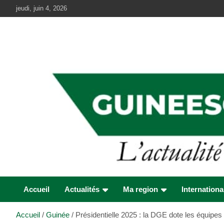
Aller
jeudi, juin 4, 2026
au
contenu
Accueil
Actualités
Ma region
Internationa
Accueil
Guinée
Présidentielle 2025 : la DGE dote les équip