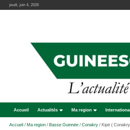
Aller
jeudi, juin 4, 2026
au
contenu
Accueil
Actualités
Ma region
Internationa
Accueil
Ma region
Basse Guinnée
Conakry
Kipé ( Conakry