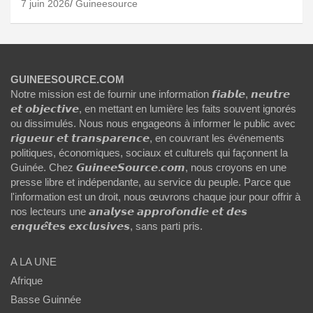
7 juin 2026
Guineesource
GUINEESOURCE.COM
Notre mission est de fournir une information 𝙛𝙞𝙖𝙗𝙡𝙚, 𝙣𝙚𝙪𝙩𝙧𝙚
𝙚𝙩 𝙤𝙗𝙟𝙚𝙘𝙩𝙞𝙫𝙚, en mettant en lumière les faits souvent ignorés
ou dissimulés. Nous nous engageons à informer le public avec
𝙧𝙞𝙜𝙪𝙚𝙪𝙧 𝙚𝙩 𝙩𝙧𝙖𝙣𝙨𝙥𝙖𝙧𝙚𝙣𝙘𝙚, en couvrant les événements
politiques, économiques, sociaux et culturels qui façonnent la
Guinée. Chez 𝙂𝙪𝙞𝙣𝙚𝙚𝙎𝙤𝙪𝙧𝙘𝙚.𝙘𝙤𝙢, nous croyons en une
presse libre et indépendante, au service du peuple. Parce que
l'information est un droit, nous œuvrons chaque jour pour offrir à
nos lecteurs une 𝙖𝙣𝙖𝙡𝙮𝙨𝙚 𝙖𝙥𝙥𝙧𝙤𝙛𝙤𝙣𝙙𝙞𝙚 𝙚𝙩 𝙙𝙚𝙨
𝙚𝙣𝙦𝙪𝙚̂𝙩𝙚𝙨 𝙚𝙭𝙘𝙡𝙪𝙨𝙞𝙫𝙚𝙨, sans parti pris.
A LA UNE
Afrique
Basse Guinnée