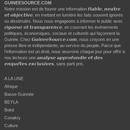
GUINEESOURCE.COM
Notre mission est de fournir une information 𝙛𝙞𝙖𝙗𝙡𝙚, 𝙣𝙚𝙪𝙩𝙧𝙚
𝙚𝙩 𝙤𝙗𝙟𝙚𝙘𝙩𝙞𝙫𝙚, en mettant en lumière les faits souvent ignorés
ou dissimulés. Nous nous engageons à informer le public avec
𝙧𝙞𝙜𝙪𝙚𝙪𝙧 𝙚𝙩 𝙩𝙧𝙖𝙣𝙨𝙥𝙖𝙧𝙚𝙣𝙘𝙚, en couvrant les événements
politiques, économiques, sociaux et culturels qui façonnent la
Guinée. Chez 𝙂𝙪𝙞𝙣𝙚𝙚𝙎𝙤𝙪𝙧𝙘𝙚.𝙘𝙤𝙢, nous croyons en une
presse libre et indépendante, au service du peuple. Parce que
l'information est un droit, nous œuvrons chaque jour pour offrir à
nos lecteurs une 𝙖𝙣𝙖𝙡𝙮𝙨𝙚 𝙖𝙥𝙥𝙧𝙤𝙛𝙤𝙣𝙙𝙞𝙚 𝙚𝙩 𝙙𝙚𝙨
𝙚𝙣𝙦𝙪𝙚̂𝙩𝙚𝙨 𝙚𝙭𝙘𝙡𝙪𝙨𝙞𝙫𝙚𝙨, sans parti pris.
A LA UNE
Afrique
Basse Guinnée
BEYLA
Boké
Conakry
Culture