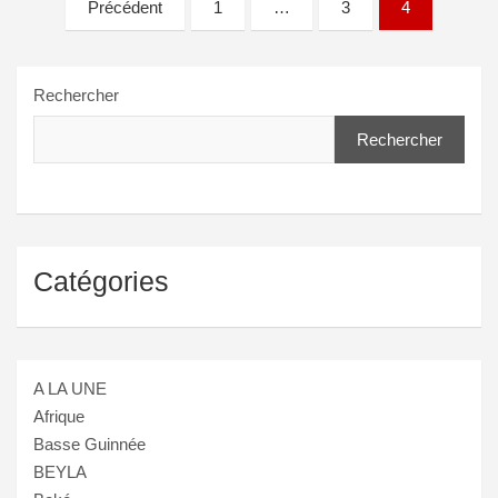
Pagination
Précédent
1
…
3
4
des
publications
Rechercher
Rechercher
Catégories
A LA UNE
Afrique
Basse Guinnée
BEYLA