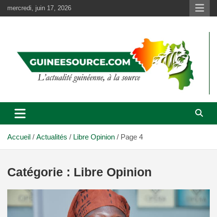
Aller
mercredi, juin 17, 2026
au
contenu
Accueil
Actualités
Libre Opinion
Page 4
Catégorie :
Libre Opinion