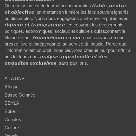
Notre mission est de fournir une information 𝙛𝙞𝙖𝙗𝙡𝙚, 𝙣𝙚𝙪𝙩𝙧𝙚
𝙚𝙩 𝙤𝙗𝙟𝙚𝙘𝙩𝙞𝙫𝙚, en mettant en lumière les faits souvent ignorés
ou dissimulés. Nous nous engageons à informer le public avec
𝙧𝙞𝙜𝙪𝙚𝙪𝙧 𝙚𝙩 𝙩𝙧𝙖𝙣𝙨𝙥𝙖𝙧𝙚𝙣𝙘𝙚, en couvrant les événements
politiques, économiques, sociaux et culturels qui façonnent la
Guinée. Chez 𝙂𝙪𝙞𝙣𝙚𝙚𝙎𝙤𝙪𝙧𝙘𝙚.𝙘𝙤𝙢, nous croyons en une
presse libre et indépendante, au service du peuple. Parce que
l'information est un droit, nous œuvrons chaque jour pour offrir à
nos lecteurs une 𝙖𝙣𝙖𝙡𝙮𝙨𝙚 𝙖𝙥𝙥𝙧𝙤𝙛𝙤𝙣𝙙𝙞𝙚 𝙚𝙩 𝙙𝙚𝙨
𝙚𝙣𝙦𝙪𝙚̂𝙩𝙚𝙨 𝙚𝙭𝙘𝙡𝙪𝙨𝙞𝙫𝙚𝙨, sans parti pris.
A LA UNE
Afrique
Basse Guinnée
BEYLA
Boké
Conakry
Culture
Dabola