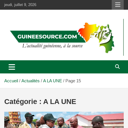
Aller
jeudi, juillet 9, 2026
au
contenu
Accueil
Actualités
A LA UNE
Page 15
Catégorie :
A LA UNE