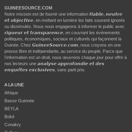
GUINEESOURCE.COM
Notre mission est de fournir une information 𝙛𝙞𝙖𝙗𝙡𝙚, 𝙣𝙚𝙪𝙩𝙧𝙚
𝙚𝙩 𝙤𝙗𝙟𝙚𝙘𝙩𝙞𝙫𝙚, en mettant en lumière les faits souvent ignorés
ou dissimulés. Nous nous engageons à informer le public avec
𝙧𝙞𝙜𝙪𝙚𝙪𝙧 𝙚𝙩 𝙩𝙧𝙖𝙣𝙨𝙥𝙖𝙧𝙚𝙣𝙘𝙚, en couvrant les événements
politiques, économiques, sociaux et culturels qui façonnent la
Guinée. Chez 𝙂𝙪𝙞𝙣𝙚𝙚𝙎𝙤𝙪𝙧𝙘𝙚.𝙘𝙤𝙢, nous croyons en une
presse libre et indépendante, au service du peuple. Parce que
l'information est un droit, nous œuvrons chaque jour pour offrir à
nos lecteurs une 𝙖𝙣𝙖𝙡𝙮𝙨𝙚 𝙖𝙥𝙥𝙧𝙤𝙛𝙤𝙣𝙙𝙞𝙚 𝙚𝙩 𝙙𝙚𝙨
𝙚𝙣𝙦𝙪𝙚̂𝙩𝙚𝙨 𝙚𝙭𝙘𝙡𝙪𝙨𝙞𝙫𝙚𝙨, sans parti pris.
A LA UNE
Afrique
Basse Guinnée
BEYLA
Boké
Conakry