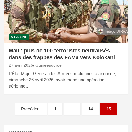
A LA UNE
Mali : plus de 100 terroristes neutralisés
dans des frappes des FAMa vers Kolokani
27 avril 2026
Guineesource
L’État-Major Général des Armées maliennes a annoncé,
dimanche 26 avril 2026, avoir mené une opération
aérienne…
Pagination
Précédent
1
…
14
15
des
publications