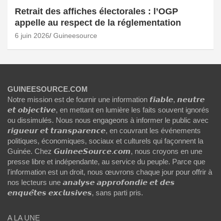
Retrait des affiches électorales : l’OGP
appelle au respect de la réglementation
6 juin 2026
Guineesource
GUINEESOURCE.COM
Notre mission est de fournir une information 𝙛𝙞𝙖𝙗𝙡𝙚, 𝙣𝙚𝙪𝙩𝙧𝙚
𝙚𝙩 𝙤𝙗𝙟𝙚𝙘𝙩𝙞𝙫𝙚, en mettant en lumière les faits souvent ignorés
ou dissimulés. Nous nous engageons à informer le public avec
𝙧𝙞𝙜𝙪𝙚𝙪𝙧 𝙚𝙩 𝙩𝙧𝙖𝙣𝙨𝙥𝙖𝙧𝙚𝙣𝙘𝙚, en couvrant les événements
politiques, économiques, sociaux et culturels qui façonnent la
Guinée. Chez 𝙂𝙪𝙞𝙣𝙚𝙚𝙎𝙤𝙪𝙧𝙘𝙚.𝙘𝙤𝙢, nous croyons en une
presse libre et indépendante, au service du peuple. Parce que
l'information est un droit, nous œuvrons chaque jour pour offrir à
nos lecteurs une 𝙖𝙣𝙖𝙡𝙮𝙨𝙚 𝙖𝙥𝙥𝙧𝙤𝙛𝙤𝙣𝙙𝙞𝙚 𝙚𝙩 𝙙𝙚𝙨
𝙚𝙣𝙦𝙪𝙚̂𝙩𝙚𝙨 𝙚𝙭𝙘𝙡𝙪𝙨𝙞𝙫𝙚𝙨, sans parti pris.
A LA UNE