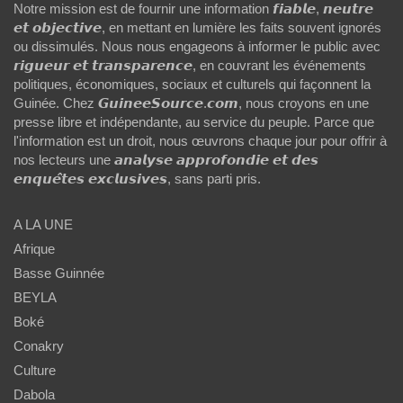
Notre mission est de fournir une information 𝙛𝙞𝙖𝙗𝙡𝙚, 𝙣𝙚𝙪𝙩𝙧𝙚
𝙚𝙩 𝙤𝙗𝙟𝙚𝙘𝙩𝙞𝙫𝙚, en mettant en lumière les faits souvent ignorés
ou dissimulés. Nous nous engageons à informer le public avec
𝙧𝙞𝙜𝙪𝙚𝙪𝙧 𝙚𝙩 𝙩𝙧𝙖𝙣𝙨𝙥𝙖𝙧𝙚𝙣𝙘𝙚, en couvrant les événements
politiques, économiques, sociaux et culturels qui façonnent la
Guinée. Chez 𝙂𝙪𝙞𝙣𝙚𝙚𝙎𝙤𝙪𝙧𝙘𝙚.𝙘𝙤𝙢, nous croyons en une
presse libre et indépendante, au service du peuple. Parce que
l'information est un droit, nous œuvrons chaque jour pour offrir à
nos lecteurs une 𝙖𝙣𝙖𝙡𝙮𝙨𝙚 𝙖𝙥𝙥𝙧𝙤𝙛𝙤𝙣𝙙𝙞𝙚 𝙚𝙩 𝙙𝙚𝙨
𝙚𝙣𝙦𝙪𝙚̂𝙩𝙚𝙨 𝙚𝙭𝙘𝙡𝙪𝙨𝙞𝙫𝙚𝙨, sans parti pris.
A LA UNE
Afrique
Basse Guinnée
BEYLA
Boké
Conakry
Culture
Dabola