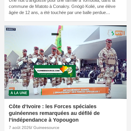
Une nuit d’angoisse pour une famille à Tombolia, dans la
commune de Matoto à Conakry. Gnögö Kolié, une élève
âgée de 12 ans, a été touchée par une balle perdue…
A LA UNE
Côte d’Ivoire : les Forces spéciales
guinéennes remarquées au défilé de
l’indépendance à Yopougon
7 août 2026
Guineesource