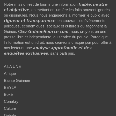
Notre mission est de fournir une information 𝙛𝙞𝙖𝙗𝙡𝙚, 𝙣𝙚𝙪𝙩𝙧𝙚
𝙚𝙩 𝙤𝙗𝙟𝙚𝙘𝙩𝙞𝙫𝙚, en mettant en lumière les faits souvent ignorés
ou dissimulés. Nous nous engageons à informer le public avec
𝙧𝙞𝙜𝙪𝙚𝙪𝙧 𝙚𝙩 𝙩𝙧𝙖𝙣𝙨𝙥𝙖𝙧𝙚𝙣𝙘𝙚, en couvrant les événements
politiques, économiques, sociaux et culturels qui façonnent la
Guinée. Chez 𝙂𝙪𝙞𝙣𝙚𝙚𝙎𝙤𝙪𝙧𝙘𝙚.𝙘𝙤𝙢, nous croyons en une
presse libre et indépendante, au service du peuple. Parce que
l'information est un droit, nous œuvrons chaque jour pour offrir à
nos lecteurs une 𝙖𝙣𝙖𝙡𝙮𝙨𝙚 𝙖𝙥𝙥𝙧𝙤𝙛𝙤𝙣𝙙𝙞𝙚 𝙚𝙩 𝙙𝙚𝙨
𝙚𝙣𝙦𝙪𝙚̂𝙩𝙚𝙨 𝙚𝙭𝙘𝙡𝙪𝙨𝙞𝙫𝙚𝙨, sans parti pris.
A LA UNE
Afrique
Basse Guinnée
BEYLA
Boké
Conakry
Culture
Dabola