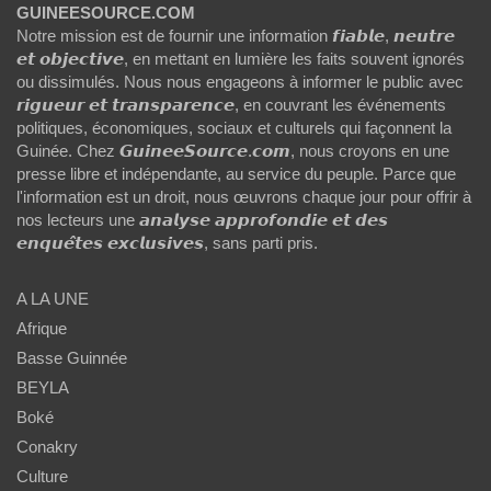
GUINEESOURCE.COM
Notre mission est de fournir une information 𝙛𝙞𝙖𝙗𝙡𝙚, 𝙣𝙚𝙪𝙩𝙧𝙚
𝙚𝙩 𝙤𝙗𝙟𝙚𝙘𝙩𝙞𝙫𝙚, en mettant en lumière les faits souvent ignorés
ou dissimulés. Nous nous engageons à informer le public avec
𝙧𝙞𝙜𝙪𝙚𝙪𝙧 𝙚𝙩 𝙩𝙧𝙖𝙣𝙨𝙥𝙖𝙧𝙚𝙣𝙘𝙚, en couvrant les événements
politiques, économiques, sociaux et culturels qui façonnent la
Guinée. Chez 𝙂𝙪𝙞𝙣𝙚𝙚𝙎𝙤𝙪𝙧𝙘𝙚.𝙘𝙤𝙢, nous croyons en une
presse libre et indépendante, au service du peuple. Parce que
l'information est un droit, nous œuvrons chaque jour pour offrir à
nos lecteurs une 𝙖𝙣𝙖𝙡𝙮𝙨𝙚 𝙖𝙥𝙥𝙧𝙤𝙛𝙤𝙣𝙙𝙞𝙚 𝙚𝙩 𝙙𝙚𝙨
𝙚𝙣𝙦𝙪𝙚̂𝙩𝙚𝙨 𝙚𝙭𝙘𝙡𝙪𝙨𝙞𝙫𝙚𝙨, sans parti pris.
A LA UNE
Afrique
Basse Guinnée
BEYLA
Boké
Conakry
Culture