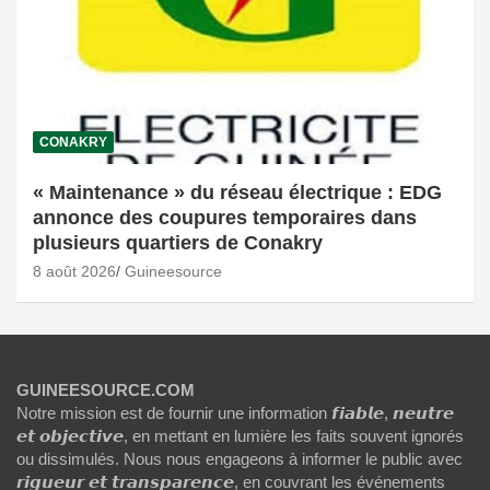
CONAKRY
« Maintenance » du réseau électrique : EDG
annonce des coupures temporaires dans
plusieurs quartiers de Conakry
8 août 2026
Guineesource
GUINEESOURCE.COM
Notre mission est de fournir une information 𝙛𝙞𝙖𝙗𝙡𝙚, 𝙣𝙚𝙪𝙩𝙧𝙚
𝙚𝙩 𝙤𝙗𝙟𝙚𝙘𝙩𝙞𝙫𝙚, en mettant en lumière les faits souvent ignorés
ou dissimulés. Nous nous engageons à informer le public avec
𝙧𝙞𝙜𝙪𝙚𝙪𝙧 𝙚𝙩 𝙩𝙧𝙖𝙣𝙨𝙥𝙖𝙧𝙚𝙣𝙘𝙚, en couvrant les événements