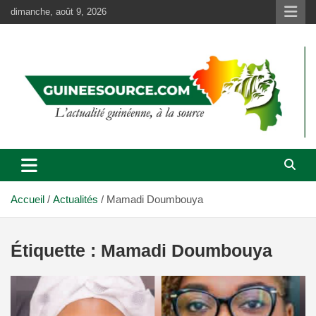
Aller
dimanche, août 9, 2026
au
contenu
Accueil
Actualités
Mamadi Doumbouya
Étiquette :
Mamadi Doumbouya