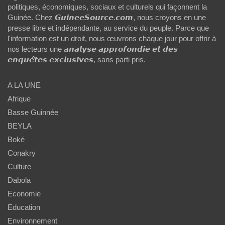
politiques, économiques, sociaux et culturels qui façonnent la
Guinée. Chez 𝙂𝙪𝙞𝙣𝙚𝙚𝙎𝙤𝙪𝙧𝙘𝙚.𝙘𝙤𝙢, nous croyons en une
presse libre et indépendante, au service du peuple. Parce que
l'information est un droit, nous œuvrons chaque jour pour offrir à
nos lecteurs une 𝙖𝙣𝙖𝙡𝙮𝙨𝙚 𝙖𝙥𝙥𝙧𝙤𝙛𝙤𝙣𝙙𝙞𝙚 𝙚𝙩 𝙙𝙚𝙨
𝙚𝙣𝙦𝙪𝙚̂𝙩𝙚𝙨 𝙚𝙭𝙘𝙡𝙪𝙨𝙞𝙫𝙚𝙨, sans parti pris.
A LA UNE
Afrique
Basse Guinnée
BEYLA
Boké
Conakry
Culture
Dabola
Economie
Education
Environnement