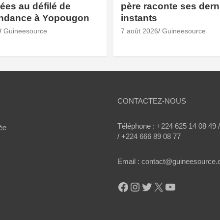
es au défilé de
père raconte ses dern
endance à Yopougon
instants
Guineesource
7 août 2026
Guineesource
CONTACTEZ-NOUS
Téléphone : +224 625 14 08 49 
ée
/ +224 666 89 08 77
Email : contact@guineesource
Facebook
Instagram
Twitter
X
YouTube