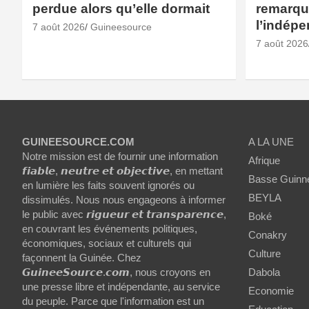
perdue alors qu’elle dormait
remarqué
l’indép
7 août 2026
Guineesource
7 août 2026
GUINEESOURCE.COM
A LA UNE
Notre mission est de fournir une information
Afrique
𝙛𝙞𝙖𝙗𝙡𝙚, 𝙣𝙚𝙪𝙩𝙧𝙚 𝙚𝙩 𝙤𝙗𝙟𝙚𝙘𝙩𝙞𝙫𝙚, en mettant
Basse Guinn
en lumière les faits souvent ignorés ou
BEYLA
dissimulés. Nous nous engageons à informer
le public avec 𝙧𝙞𝙜𝙪𝙚𝙪𝙧 𝙚𝙩 𝙩𝙧𝙖𝙣𝙨𝙥𝙖𝙧𝙚𝙣𝙘𝙚,
Boké
en couvrant les événements politiques,
Conakry
économiques, sociaux et culturels qui
Culture
façonnent la Guinée. Chez
𝙂𝙪𝙞𝙣𝙚𝙚𝙎𝙤𝙪𝙧𝙘𝙚.𝙘𝙤𝙢, nous croyons en
Dabola
une presse libre et indépendante, au service
Economie
du peuple. Parce que l'information est un