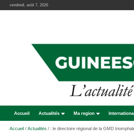
Aller
vendredi, août 7, 2026
au
contenu
Accueil
Actualités
Ma region
Internationa
Accueil
Actualités
: le directoire régional de la GMD triomph