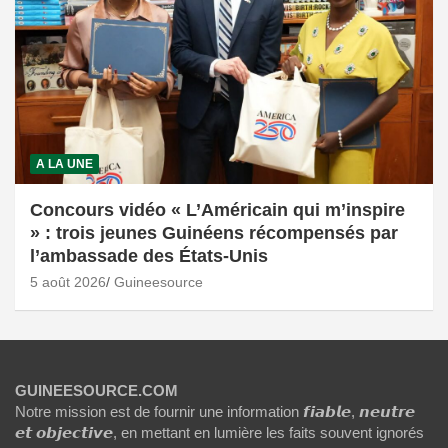
A LA UNE
Concours vidéo « L’Américain qui m’inspire
» : trois jeunes Guinéens récompensés par
l’ambassade des États-Unis
5 août 2026
Guineesource
GUINEESOURCE.COM
Notre mission est de fournir une information 𝙛𝙞𝙖𝙗𝙡𝙚, 𝙣𝙚𝙪𝙩𝙧𝙚
𝙚𝙩 𝙤𝙗𝙟𝙚𝙘𝙩𝙞𝙫𝙚, en mettant en lumière les faits souvent ignorés