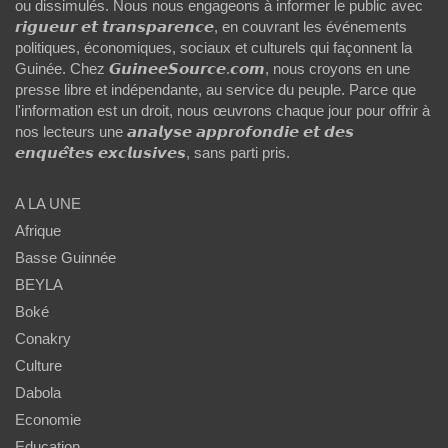
ou dissimulés. Nous nous engageons à informer le public avec
𝙧𝙞𝙜𝙪𝙚𝙪𝙧 𝙚𝙩 𝙩𝙧𝙖𝙣𝙨𝙥𝙖𝙧𝙚𝙣𝙘𝙚, en couvrant les événements
politiques, économiques, sociaux et culturels qui façonnent la
Guinée. Chez 𝙂𝙪𝙞𝙣𝙚𝙚𝙎𝙤𝙪𝙧𝙘𝙚.𝙘𝙤𝙢, nous croyons en une
presse libre et indépendante, au service du peuple. Parce que
l'information est un droit, nous œuvrons chaque jour pour offrir à
nos lecteurs une 𝙖𝙣𝙖𝙡𝙮𝙨𝙚 𝙖𝙥𝙥𝙧𝙤𝙛𝙤𝙣𝙙𝙞𝙚 𝙚𝙩 𝙙𝙚𝙨
𝙚𝙣𝙦𝙪𝙚̂𝙩𝙚𝙨 𝙚𝙭𝙘𝙡𝙪𝙨𝙞𝙫𝙚𝙨, sans parti pris.
A LA UNE
Afrique
Basse Guinnée
BEYLA
Boké
Conakry
Culture
Dabola
Economie
Education